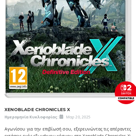
XENOBLADE CHRONICLES X
Ημερομηνία Κυκλοφορίας:
Μαρ 20, 2025
Αγωνίσου για την επιβίωσή σου, εξερευνώντας τις απέραντες
εκτάσεις ενός εξωγήινου κόσμου στο Xenoblade Chronicles X: