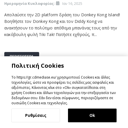
Ημερομηνία Κυκλοφορίας:
Ιαν 16, 2025
Απολαύστε την 2D platform δράση του Donkey Kong Island!
Βοηθήστε τον Donkey Kong και τον Diddy Kong να
ανακτήσουν το πολύτιμο απόθεμα μπανάνας τους από την
κακόβουλη φυλή Tiki Tak! Πατήστε εχθρούς, π...
ΠΕΡΙΣΣΟΤΕΡΑ
Πολιτική Cookies
Το https://gr.cdmediase.eu/ χρησιμοποιεί Cookies και άλλες
τεχνολογίες, ώστε να προσφέρει τις σελίδες μας ασφαλείς και
αξιόπιστες. Κάνοντας κλικ στο «Ok» συγκατατίθεσαι στη
χρήση Cookies και άλλων τεχνολογιών για την επεξεργασία των
δεδομένων σου. Εάν δεν είσαι σύμφωνος, περιοριζόμαστε σε
ουσιώδη Cookies και τεχνολογίες.
Ρυθμίσεις
Ok