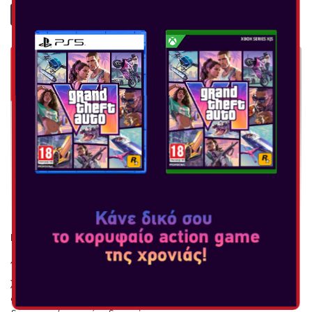
ΠΕΡΙΣΣΟΤΕΡΑ
NINTENDO SWITCH JOY-CON PAIRS
Ένα Joy-Con (L) και ένα Joy-Con (R) δημιουργούν ένα σετ από
χειριστήρια Joy-Con. Με επιπλέον Joy-Con, έχετε τη
δυνατότητα να βάλετε επιπλέον παίκτες στο παιχνίδι και να