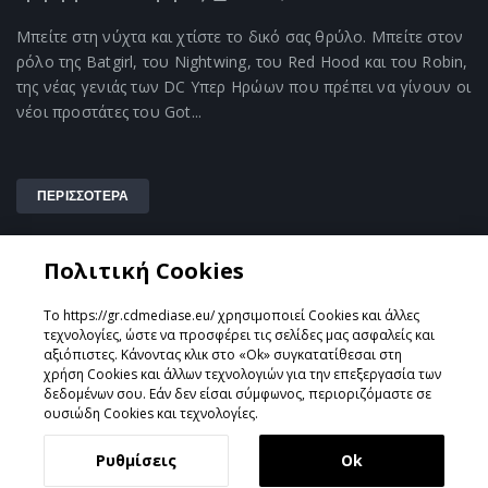
Μπείτε στη νύχτα και χτίστε το δικό σας θρύλο. Μπείτε στον
ρόλο της Batgirl, του Nightwing, του Red Hood και του Robin,
της νέας γενιάς των DC Υπερ Ηρώων που πρέπει να γίνουν οι
νέοι προστάτες του Got...
ΠΕΡΙΣΣΟΤΕΡΑ
Πολιτική Cookies
1
Το https://gr.cdmediase.eu/ χρησιμοποιεί Cookies και άλλες
τεχνολογίες, ώστε να προσφέρει τις σελίδες μας ασφαλείς και
αξιόπιστες. Κάνοντας κλικ στο «Ok» συγκατατίθεσαι στη
χρήση Cookies και άλλων τεχνολογιών για την επεξεργασία των
Σχεδιάστηκε & Υλοποιήθηκε από
GeeSmo - Internet
δεδομένων σου. Εάν δεν είσαι σύμφωνος, περιοριζόμαστε σε
Transformation
ουσιώδη Cookies και τεχνολογίες.
Ρυθμίσεις
Ok