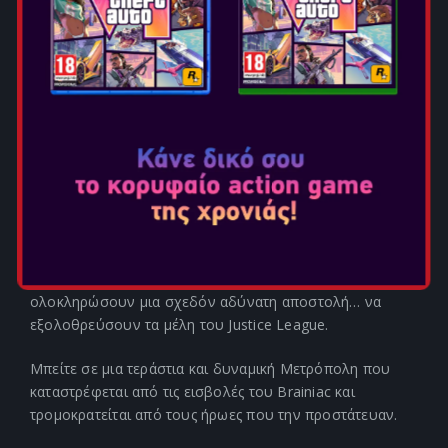
ΓΝΩΡΙΣΤΕ ΤΟΥΣ ΝΕΟΥΣ 'ΕΘΕΛΟΝΤΕΣ' ΤΗΣ
ΔΙΑΒΟΗΤΗΣ ΟΜΑΔΑΣ TASK FORCE X
(ΓΝΩΣΤΗΣ ΚΑΙ ΩΣ SUICIDE SQUAD).
Παίξτε ως Suicide Squad (Harley Quinn, Deadshot, Captain
Boomerang και King Shark) καθώς προσπαθούν να
ολοκληρώσουν μια σχεδόν αδύνατη αποστολή… να
εξολοθρεύσουν τα μέλη του Justice League.
Μπείτε σε μια τεράστια και δυναμική Μετρόπολη που
καταστρέφεται από τις εισβολές του Brainiac και
τρομοκρατείται από τους ήρωες που την προστάτευαν.