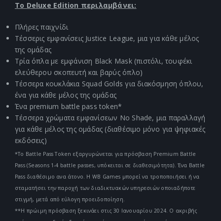
Το Deluxe Edition περιλαμβάνει:
Πλήρες παιχνίδι
Τέσσερις εμφανίσεις Justice League, μια για κάθε μέλος
της ομάδας
Τρία όπλα με εμφάνιση Black Mask (πιστόλι, τουφέκι
ελεύθερου σκοπευτή και βαρύς όπλο)
Τέσσερα κουκλάκια Squad Golds για διακόσμηση όπλου,
ένα για κάθε μέλος της ομάδας
Ένα premium battle pass token*
Τέσσερα χρώματα εμφανίσεων No Shade, μια παραλλαγή
για κάθε μέλος της ομάδας (διαθέσιμο μόνο για ψηφιακές
εκδόσεις)
*Το Battle Pass Token εξαργυρώνεται για πρόσβαση Premium Battle
Pass (Seasons 1-4 battle passes, υπόκειται σε διαθεσιμότητα). Ένα Battle
Pass διαθέσιμο ανα άτονο. Η WB Games μπορεί να τροποποιήσει ή να
σταματήσει την παροχή των διαδικτυακών υπηρεσιών οποιαδήποτε
στιγμή, μετά από εύλογη προειδοποίηση.
**Η πρώιμη πρόσβαση ξεκινάει στις 30 Ιανουαρίου 2024. Ο ακριβής