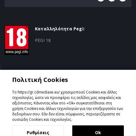
Καταλληλότητα Pegi:
PEGI 18
Κατηγορία:
Πολιτική Cookies
Action
Το https://gr.cdmediase.eu/ χρησιμοποιεί Cookies και άλλες
τεχνολογίες, ώστε να προσφέρει τις σελίδες μας ασφαλείς και
αξιόπιστες. Κάνοντας κλικ στο «Ok» συγκατατίθεσαι στη
χρήση Cookies και άλλων τεχνολογιών για την επεξεργασία των
Σχεδιάστηκε & Υλοποιήθηκε από
GeeSmo - Internet
δεδομένων σου. Εάν δεν είσαι σύμφωνος, περιοριζόμαστε σε
Transformation
ουσιώδη Cookies και τεχνολογίες.
Ρυθμίσεις
Ok