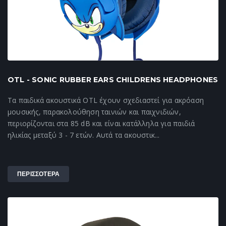
OTL - SONIC RUBBER EARS CHILDRENS HEADPHONES
Τα παιδικά ακουστικά OTL έχουν σχεδιαστεί για ακρόαση
μουσικής, παρακολούθηση ταινιών και παιχνιδιών,
περιορίζονται στα 85 dB και είναι κατάλληλα για παιδιά
ηλικίας μεταξύ 3 - 7 ετών. Αυτά τα ακουστικ...
ΠΕΡΙΣΣΟΤΕΡΑ