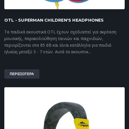
OTL - SUPERMAN CHILDREN'S HEADPHONES
Τα παιδικά ακουστικά OTL έχουν σχεδιαστεί για ακρόαση
μουσικής, παρακολούθηση ταινιών και παιχνιδιών,
περιορίζονται στα 85 dB και είναι κατάλληλα για παιδιά
ηλικίας μεταξύ 3 - 7 ετών. Αυτά τα ακουστικ...
ΠΕΡΙΣΣΟΤΕΡΑ