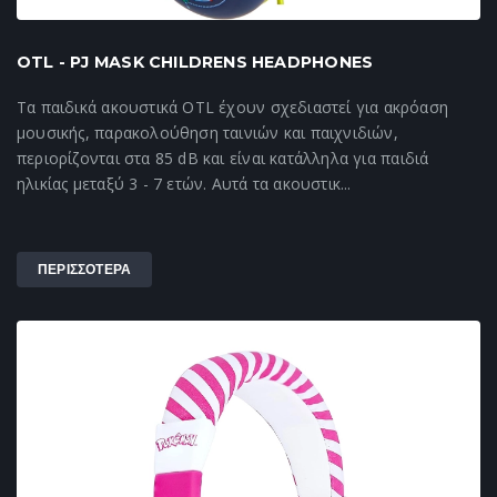
OTL - PJ MASK CHILDRENS HEADPHONES
Τα παιδικά ακουστικά OTL έχουν σχεδιαστεί για ακρόαση
μουσικής, παρακολούθηση ταινιών και παιχνιδιών,
περιορίζονται στα 85 dB και είναι κατάλληλα για παιδιά
ηλικίας μεταξύ 3 - 7 ετών. Αυτά τα ακουστικ...
ΠΕΡΙΣΣΟΤΕΡΑ