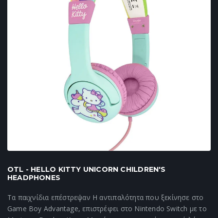
OTL - HELLO KITTY UNICORN CHILDREN'S
HEADPHONES
Τα παιχνίδια επέστρεψαν Η αντιπαλότητα που ξεκίνησε στο
Game Boy Advantage, επιστρέφει στο Nintendo Switch με το