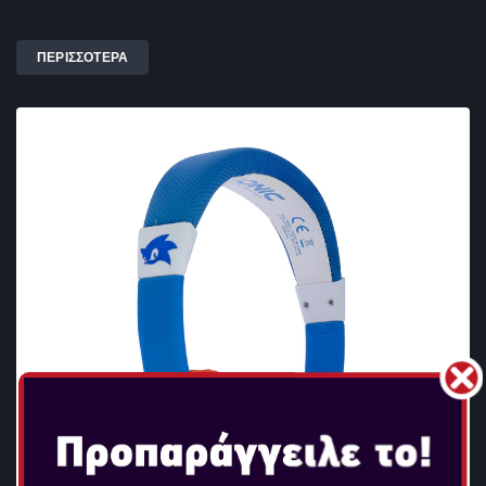
ΠΕΡΙΣΣΟΤΕΡΑ