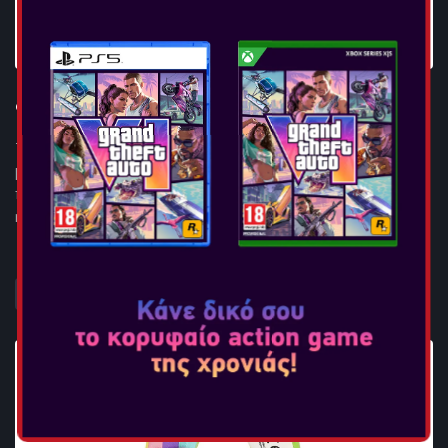
OTL - SONIC CHILDRENS HEADPHONES
Τα παιδικά ακουστικά OTL έχουν σχεδιαστεί για ακρόαση
μουσικής, παρακολούθηση ταινιών και παιχνιδιών,
περιορίζονται στα 85 dB και είναι κατάλληλα για παιδιά
ηλικίας μεταξύ 3 - 7 ετών. Αυτά τα ακουστικ...
ΠΕΡΙΣΣΟΤΕΡΑ