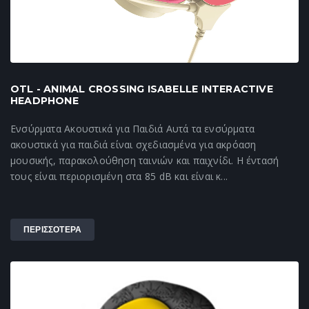
OTL - ANIMAL CROSSING ISABELLE INTERACTIVE
HEADPHONE
Ενσύρματα Ακουστικά για Παιδιά Αυτά τα ενσύρματα
ακουστικά για παιδιά είναι σχεδιασμένα για ακρόαση
μουσικής, παρακολούθηση ταινιών και παιχνίδι. Η έντασή
τους είναι περιορισμένη στα 85 dB και είναι κ...
ΠΕΡΙΣΣΟΤΕΡΑ