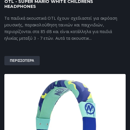
OTL - SUPER MARIO WHITE CHILDRENS
HEADPHONES
Τα παιδικά ακουστικά OTL έχουν σχεδιαστεί για ακρόαση
μουσικής, παρακολούθηση ταινιών και παιχνιδιών,
περιορίζονται στα 85 dB και είναι κατάλληλα για παιδιά
ηλικίας μεταξύ 3 - 7 ετών. Αυτά τα ακουστικ...
ΠΕΡΙΣΣΟΤΕΡΑ