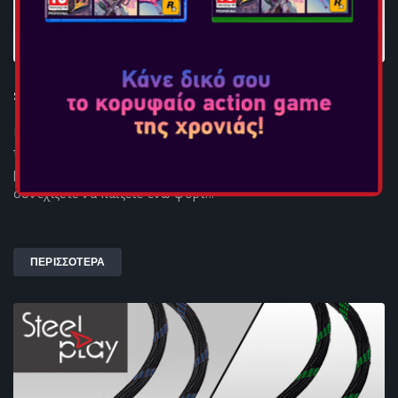
STEELPLAY JOY-CON CHARGING GRIP
Η βάση στήριξης Steelplay Joy-Con συνδυάζει το αριστερό και
το δεξί Joy-Con χειριστήριο σε ένα μεγαλύτερο χειριστήριο
με αυτήν την εύχρηστη λαβή. Σας επιτρέπει επίσης να
συνεχίζετε να παίζετε ενώ φορτ...
ΠΕΡΙΣΣΟΤΕΡΑ