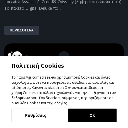
παιχνίδι Assassin’s Creed® Odyssey (λήψη μέσο διαδικτύου)
Το πακέτο Digital Deluxe πο...
ΠΕΡΙΣΣΟΤΕΡΑ
Πολιτική Cookies
Το https://gr.cdmediase.eu/ χρησιμοποιεί Cookies και άλλες
τεχνολογίες, ώστε να προσφέρει τις σελίδες μας ασφαλείς και
αξιόπιστες. Κάνοντας κλικ στο «Ok» συγκατατίθεσαι στη
χρήση Cookies και άλλων τεχνολογιών για την επεξεργασία των
δεδομένων σου. Εάν δεν είσαι σύμφωνος, περιοριζόμαστε σε
ουσιώδη Cookies και τεχνολογίες.
Ρυθμίσεις
Ok