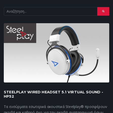
STEELPLAY WIRED HEADSET 5.1 VIRTUAL SOUND -
HP52
Τα ενσύρματα εσωτερικά ακουστικά Steelplay® προσφέρουν
ακριβή και καθαρό ήχο για την ακριβή αναπαραγωγή όσων