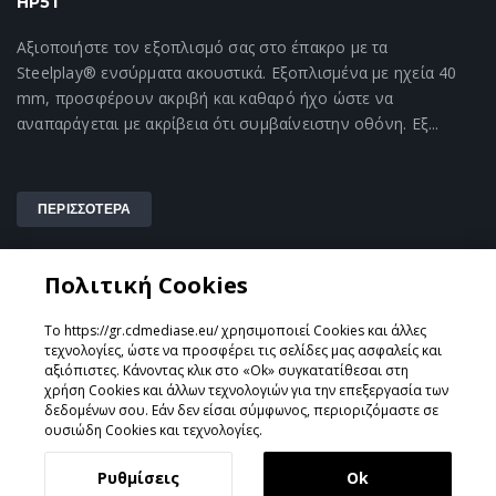
HP51
Αξιοποιήστε τον εξοπλισμό σας στο έπακρο με τα
Steelplay® ενσύρματα ακουστικά. Εξοπλισμένα με ηχεία 40
mm, προσφέρουν ακριβή και καθαρό ήχο ώστε να
αναπαράγεται με ακρίβεια ότι συμβαίνειστην οθόνη. Εξ...
ΠΕΡΙΣΣΟΤΕΡΑ
Πολιτική Cookies
1
Το https://gr.cdmediase.eu/ χρησιμοποιεί Cookies και άλλες
τεχνολογίες, ώστε να προσφέρει τις σελίδες μας ασφαλείς και
αξιόπιστες. Κάνοντας κλικ στο «Ok» συγκατατίθεσαι στη
χρήση Cookies και άλλων τεχνολογιών για την επεξεργασία των
Σχεδιάστηκε & Υλοποιήθηκε από
GeeSmo - Internet
δεδομένων σου. Εάν δεν είσαι σύμφωνος, περιοριζόμαστε σε
Transformation
ουσιώδη Cookies και τεχνολογίες.
Ρυθμίσεις
Ok