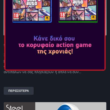
STEELPLAY WIRED STEREO HEADSET - HP45
Χάρη σε αυτό το σετ ακουστικών για παιχνίδια, μπορείτε να
μιλάτε με την ομάδα σας για τις στρατηγικές που θα
ακολουθήσετε, να ακούσετε τον ήχο των βημάτων των
αντιπάλων να σας πλησιάζουν ή απλά να συν...
ΠΕΡΙΣΣΟΤΕΡΑ