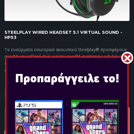
STEELPLAY WIRED HEADSET 5.1 VIRTUAL SOUND -
HP53
Τα ενσύρματα εσωτερικά ακουστικά Steelplay® προσφέρουν
ακριβή και καθαρό ήχο για την ακριβή αναπαραγωγή όσων
συμβαίνουν στην οθόνη. Εξοπλισμένο με εύκαμπτο,
αποσπώμενο μονοκατευθυντικό μικρόφωνο, προσ...
ΠΕΡΙΣΣΟΤΕΡΑ