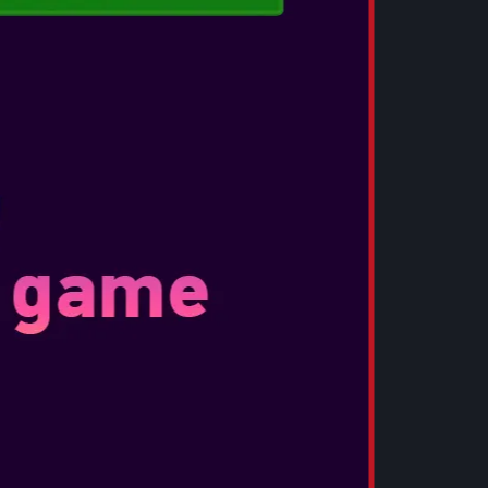
απόγονος του Sparda, νέος κυνηγός
ρωταγωνιστές της σειράς, κατευθύνεται προς
τιμετωπίσει την ορδή των δαιμόνων παρέα με
του συνεταίρο την Nico.