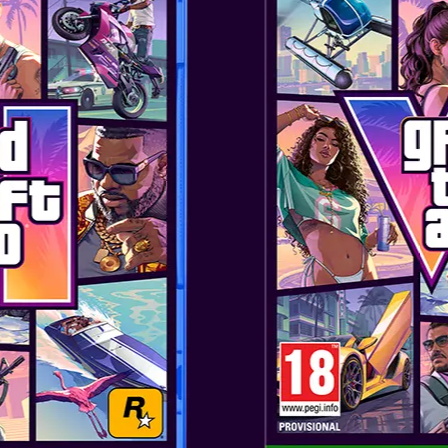
Η θρυλική σειρά επιστρέφ
Itsuno, ως υπεύθυνο παραγωγ
Μια μάχη μεταξύ του καλού
ξεκινάει με τον σπόρο του 'δα
Grave. Αυτή η δαιμονική έφοδ
νεαρού συμμάχου του Dante, ο
του χέρι που ήταν και η βασι
συνεχίζεται καθώς ο Dante, ο 
για την διαφθορά του αδελφού
Έντονη στυλιζαρισμένη δ
τελείως διαφορετικά στυλ παι
που κατακλύζεται από δαίμονε
Εντυπωσιακά γραφικά.
Δημ
ιδιοκτησία της Capcom, η σειρ
πιστότητας με γραφικά που χ
χαρακτήρες και εντυπωσιακά ε
Αποτρέψτε τη δαιμονική ε
εχθρούς σε έντονες μάχες μέσ