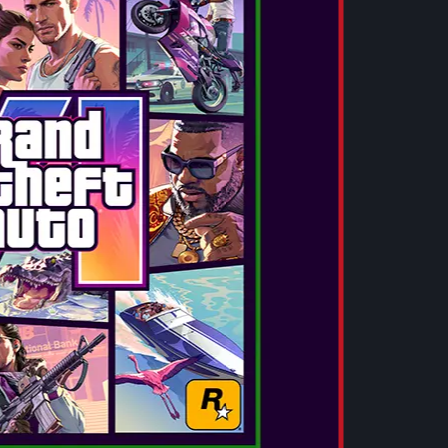
ει
με τον αρχικό σκηνοθέτη, τον Hideaki
ής.
 και του κακού.
Η δαιμονική εισβολή
ιμονικού δέντρου' να ανθίζει στην πόλη Red
ος πέφτει στην αντίληψη του Nero, του
 οποίος όμως δεν έχει πλέον το δαιμονικό
κή πηγή της δύναμης του. Το υπερφυσικό δράμα
γιος του δαίμονα Sparda, αναζητεί εκδίκηση
 του και τον φόνο της μητέρας του.
ράση
. Περιλαμβάνει τρεις χαρακτήρες με
χνιδιού που αγωνίζονται να σώσουν την πόλη
ς.
ιουργημένο με την μηχανή RE που είναι
ά συνεχίζει να ανεβαίνει σε νέα ύψη
ρησιμοποιούν φωτορεαλιστικά σχεδιασμένους
φέ φωτισμού και περιβάλλοντος.
ισβολή.
Πολεμήστε ενάντια σε επικούς
α στην χαοτική πόλη Red Grave.