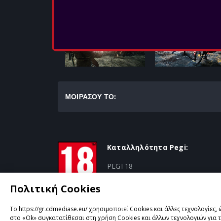
ΜΟΙΡΑΣΟΥ ΤΟ:
Καταλληλότητα Pegi:
PEGI 18
Πολιτική Cookies
Το https://gr.cdmediase.eu/ χρησιμοποιεί Cookies και άλλες τεχνολογίες,
στο «Ok» συγκατατίθεσαι στη χρήση Cookies και άλλων τεχνολογιών για 