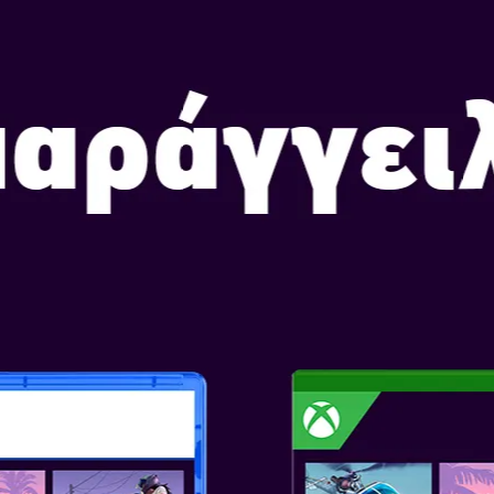
DEVIL MAY CRY
Ημερομηνία Κυκλοφορίας: Μ
Επιλογή Έκδοσης:
ΤΟ ΝΕΟ ΠΑΙΧΝΙΔΙ ΤΗΣ
ΞΕΦΡΕΝΗ ΔΡΑΣΗ, ΕΞΩ
ΓΝΩΣΤΟΥΣ ΧΑΡΑΚΤΗΡΕ
Έχουν περάσει χρόνια από τότ
κόσμο μας, αλλά τώρα ξεκινάει
ελπίδα της ανθρωπότητας βρίσ
δαιμόνων. Ενωμένοι από τη μοί
θα πρέπει να αντιμετωπίσουν
να επιζήσουν από τη μάχη.
Χαρακτηριστικά