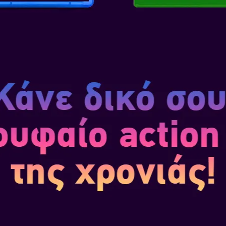
Κυνηγός Δαιμόνων.
Ο Nero, 
δαιμόνων και ένας από τους π
την πόλη Red Grave για να αν
την δημιουργό όπλων και νέα 
SKU
: ESD0-0108
Κατηγορία
: Action
Εκδότης
: CAPCOM