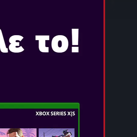
 5
αρ 8, 2019
 ΣΕΙΡΑΣ ΕΡΧΕΤΑΙ ΑΝΑΝΕΩΜΕΝΟ ΜΕ
ΠΡΑΓΜΑΤΙΚΟΥΣ ΑΛΛΑ ΚΑΙ
Σ.
ε που οι λεγεώνες της Κολάσεως ήρθαν στον
 μια νέα δαιμονική εισβολή και η τελευταία
κεται στα χέρια τριών μοναχικών κυνηγών
ρα και τη δίψα τους για εκδίκηση, οι κυνηγοί
 τους προσωπικούς τους δαίμονες αν θέλουν