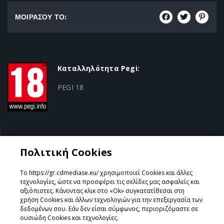
ΜΟΙΡΑΣΟΥ ΤΟ:
Καταλληλότητα Pegi:
PEGI 18
Κατηγορία:
Πολιτική Cookies
Action/Adventure
Το https://gr.cdmediase.eu/ χρησιμοποιεί Cookies και άλλες
τεχνολογίες, ώστε να προσφέρει τις σελίδες μας ασφαλείς και
αξιόπιστες. Κάνοντας κλικ στο «Ok» συγκατατίθεσαι στη
χρήση Cookies και άλλων τεχνολογιών για την επεξεργασία των
Σχεδιάστηκε & Υλοποιήθηκε από
GeeSmo - Internet
δεδομένων σου. Εάν δεν είσαι σύμφωνος, περιοριζόμαστε σε
Transformation
ουσιώδη Cookies και τεχνολογίες.