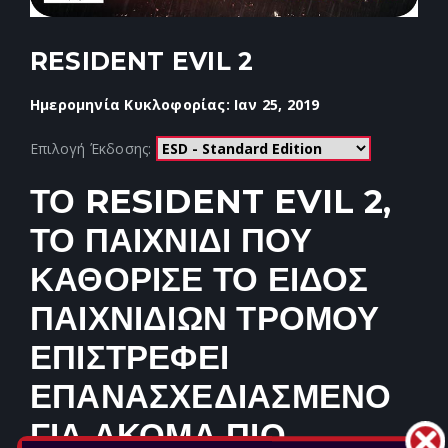
RESIDENT EVIL 2
Ημερομηνία Κυκλοφορίας: Ιαν 25, 2019
Επιλογή Έκδοσης:
ΤΟ RESIDENT EVIL 2,
ΤΟ ΠΑΙΧΝΙΔΙ ΠΟΥ
ΚΑΘΟΡΙΣΕ ΤΟ ΕΙΔΟΣ
ΠΑΙΧΝΙΔΙΩΝ ΤΡΟΜΟΥ
ΕΠΙΣΤΡΕΦΕΙ
ΕΠΑΝΑΣΧΕΔΙΑΣΜΕΝΟ
ΓΙΑ ΑΚΟΜΑ ΠΙΟ