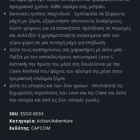
πραγματικό χρόνο. Κάθε σφαίρα σας, μετράει.
Εικονικός τρόπος παιχνιδιού - Εμπλακείτε σε ξέφρενες
μάχες με ζόμπι, εξερευνήστε σκοτεινούς διαδρόμους,
λύστε γρίφους για να αποκτήσετε πρόσβαση σε περιοχές
και συλλέξτε ή χρησιμοποιήστε αντικείμενα από τον
γύρω χώρο σε μια συνεχή μάχη για επιβίωση.
Δείτε τους αγαπημένους σας χαρακτήρες με άλλο μάτι -
Παίξτε με τον εκπαιδευόμενο αστυνομικό Leon S.
Kennedy την πρώτη του μέρα στη δουλεία και με την
Claire Renfield που ψάχνει τον αδελφό της μέσα στην
τρομακτική επιδημία ζόμπι.
Δείτε τις ιστορίες και των δύο ηρώων - Απολαύστε τις
ξεχωριστές περιπέτειες του Leon και της Claire και δείτε
την ιστορία και από τις δύο οπτικές γωνίες.
SKU
: ESD0-0093
Κατηγορία
: Action/Adventure
Εκδότης
: CAPCOM