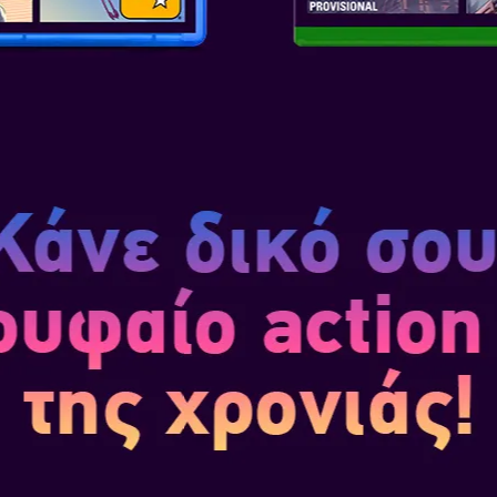
Από μάχες free-for-all online
υπάρχουν αμέτρητοι τρόποι για
online! Αντιμετωπίστε αντιπάλ
συναδέλφους σας αναβάτες στ
ΣΥΜΒΑΤΟ ΜΕ AM
ΞΕΧΩΡΙΣΤΑ)
Κάθε φιγούρα amiibo δύο μερώ
όπως ο Kirby με το Warp Star 
amiibo. Μπορείτε να αναμείξετε
οχήματά σας για να δημιουργ
αποτέλεσμα διαφορετικές φιγο
να τις εισάγετε στο παιχνίδι σ
την αύξηση του επιπέδου του α
όχημα.
SKU
: NS2-0026