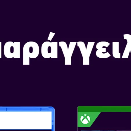
ΑΓΟΡΑΣΕ ΤΩΡΑ
KIRBY AIR RIDE
Ημερομηνία Κυκλοφορίας: Ν
Επιλογή Έκδοσης:
KIRBY AIR RIDE
Κάντε επίθεση, σπριντ και περ
αντιπάλους σας στο Kirby Air R
γρήγορου ρυθμού με πρωταγωνι
αποκλειστικά για το Nintendo S