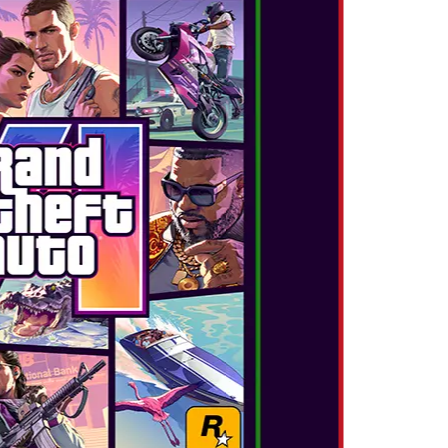
ΝΑΙ ΕΤΟΙΜΟΙ!
έξτε το όχημά σας και ετοιμαστείτε για μάχες ή
έδαφος και στον αέρα. Διαλέξτε ανάμεσα σε
irby, ο Meta Knight και ο King Dedede, και
 των Warp Star, Wheelie Bike, Chariot και
ΡΟΠΟΙ ΠΑΙΧΝΙΔΙΟΥ!
h στο City Trial, φτάστε στη γραμμή
απολαύστε σύντομες στιγμές διασκέδασης από
 στο Top Ride. Και οι τρεις λειτουργίες
 multiplayer, τοπικά ή online. Επιπλέον,
η λειτουργία ιστορίας ενός παίκτη, το Road
IPLAYER!