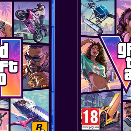
ΟΙ ΑΝΑΒΑΤΕΣ ΕΙ
Επιλέξτε τον αναβάτη σας, επιλ
αγώνες γρήγορου ρυθμού στο 
μια ποικιλία αναβατών όπως ο K
οχήματα, συμπεριλαμβανομένων
άλλων.
ΤΟΣΟΙ ΠΟΛΛΟΙ Τ
Περιπλανηθείτε στην πόλη Skya
τερματισμού στο Air Ride, ή 
μια εντελώς διαφορετική οπτική
μπορούν να παιχτούν σόλο ή σε
ξεκινήστε ένα μεγάλο ταξίδι στ
Trip.
ΧΑΟΣ ΣΤΟ MULT