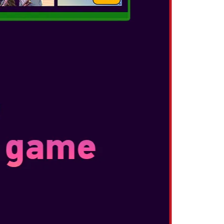
 μέχρι συναρπαστικούς αγώνες στην ίδια οθόνη,
 να τα βάλετε με τους φίλους σας – τοπικά ή
ους από όλο τον κόσμο ή κάντε παρέα με τους
ο paddock μεταξύ των αγώνων.
IIBO (ΠΩΛΟΥΝΤΑΙ
ν έρχεται με έναν αναβάτη και ένα όχημα –
– τα οποία μαζί σχηματίζουν μια φιγούρα
 και να ταιριάξετε τους αναβάτες και τα
ήσετε διαφορετικούς συνδυασμούς, με
ύρες amiibo που μπορείτε να σκανάρετε για
ας. Ο αγώνας μαζί τους θα έχει ως αποτέλεσμα
ναβάτη και της εξειδίκευσής του με αυτό το