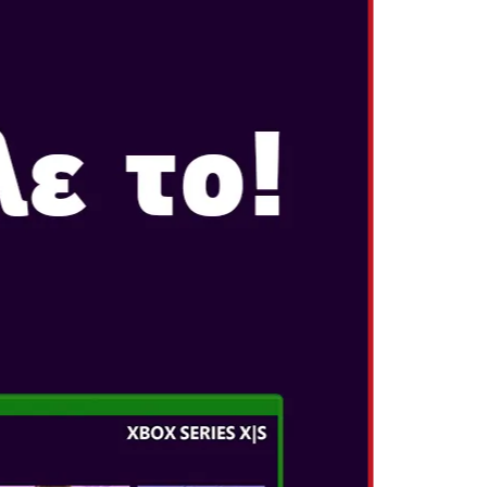
RS
οε 20, 2025
RS
ιστροφή για να αντιμετωπίσετε τους
iders, ένα παιχνίδι δράσης με οχήματα
στές τον Kirby και την παρέα του –
witch 2.