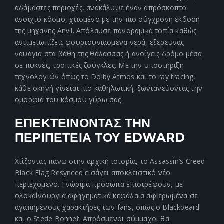
αδάμαστες περιοχές, ανακάλυψε έναν απρόσκοπτο
ανοιχτό κόσμο, χτισμένο με την πιο σύγχρονη έκδοση
της μηχανής Anvil. Απόλαυσε πανοραμικά τοπία καθώς
αντιμετωπίζεις φουρτουνιασμένα νερά, εξερευνάς
ναυάγια στα βάθη της θάλασσας ή ανοίγεις δρόμο μέσα
σε πυκνές, τροπικές ζούγκλες. Με την υποστήριξη
τεχνολογιών όπως το Dolby Atmos και το ray tracing,
κάθε σκηνή γίνεται πιο καθηλωτική, ζωντανεύοντας την
ομορφιά του κόσμου γύρω σας.
ΕΠΕΚΤΕΙΝΟΝΤΑΣ ΤΗΝ
ΠΕΡΙΠΕΤΕΙΑ ΤΟΥ EDWARD
Χτίζοντας πάνω στην αρχική ιστορία, το Assassin’s Creed
Black Flag Resynced εισάγει αποκλειστικό νέο
περιεχόμενο. Γνώριμα πρόσωπα επιστρέφουν, με
ολοκαίνουργια αφηγηματικά κεφάλαια αφιερωμένα σε
αγαπημένους χαρακτήρες των fans, όπως ο Blackbeard
και ο Stede Bonnet. Απρόσμενοι σύμμαχοι θα