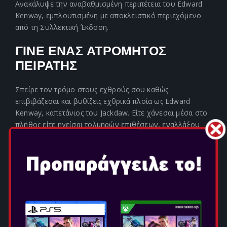
Ανακάλυψε την αναβαθμισμένη περιπέτεια του Edward
Kenway, εμπλουτισμένη με αποκλειστικό περιεχόμενο
από τη Συλλεκτική Έκδοση.
ΓΙΝΕ ΕΝΑΣ ΑΤΡΟΜΗΤΟΣ
ΠΕΙΡΑΤΗΣ
Σπείρε τον τρόμο στους εχθρούς σου καθώς
επιβιβάζεσαι και βυθίζεις εχθρικά πλοία ως Edward
Kenway, καπετάνιος του Jackdaw. Είτε χάνεσαι μέσα στο
πλήθος είτε ηγείσαι τολμηρών επιθέσεων, εναλλάξου
μεταξύ αθόρυβων εξουδετερώσεων και άγριων
συγκρούσεων, χειριζόμενος με ευκολία σπαθιά,
πιστόλια και τη Λεπίδα του Assassin. Με θρυλικές
ιστορικές μορφές της πειρατείας στο πλευρό σου,
αψήφησε αυτοκρατορίες μέσα στη διαχρονική
σύγκρουση ανάμεσα στους Assassin και τους Templar.
ΕΝΑ ΚΛΑΣΙΚΟ,