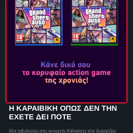
ΞΑΝΑΧΤΙΣΜΕΝΟ ΓΙΑ ΜΙΑ
ΑΝΑΒΑΘΜΙΣΜΕΝΗ ΕΜΠΕΙΡΙΑ
Η μάχη έχει ανακατασκευαστεί για πιο δυναμικές
αναμετρήσεις, με έμφαση στις αποκρούσεις και τις
εξουδετερώσεις, ενώ το stealth και το parkour έχουν
βελτιωθεί για πιο ομαλές αποδράσεις και δολοφονίες.
Αναβαθμίζεις διαρκώς το Jackdaw ώστε να
αντιμετωπίσεις ισχυρά εχθρικά πλοία, χάρη σε
ανανεωμένους ναυτικούς μηχανισμούς που
περιλαμβάνουν νέα εναλλακτικά modes πυρός.
Παράλληλα, προσθήκες ποιότητας ζωής διορθώνουν
προηγούμενα προβλήματα, διασφαλίζοντας μια
συνολικά βελτιωμένη εμπειρία.
Η ΚΑΡΑΙΒΙΚΗ ΟΠΩΣ ΔΕΝ ΤΗΝ
ΕΧΕΤΕ ΔΕΙ ΠΟΤΕ
Είτε ταξιδεύεις στις ανοιχτές θάλασσες είτε διασχίζεις