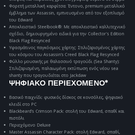
Φορετή μεταλλική καρφίτσα: Έντονο, premium μεταλλικό
έμβλημα των Assassin, εμπνευσμένο από τον εξοπλισμό
του Edward
Αποκλειστικό Steelbook®: Με αποκλειστικό καλλιτεχνικό
σχέδιο, δημιουργημένο ειδικά για την Collector's Edition
Black Flag Resynced
Υφασμάτινος παγκόσμιος χάρτης: Στιλιζαρισμένος χάρτης
του κόσμου του Assassin’s Creed Black Flag Resynced
Φύλλο μουσικής με θαλασσινό τραγούδι (Sea Shanty):
Στιλιζαρισμένη, παλαιωμένη εκτύπωση ενός νέου sea
shanty που τραγουδιέται στο Jackdaw
ΨΗΦΙΑΚΟ ΠΕΡΙΕΧΟΜΕΝΟ*
Βασικό παιχνίδι: φυσικός δίσκος σε κονσόλες, ψηφιακό
κλειδί στο PC
Blackbeard’s Crimson Pack: στολή του Edward, σπαθί και
πιστόλι
Περιεχόμενο Deluxe
Master Assassin Character Pack: στολή Edward, σπαθί,