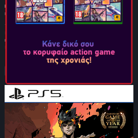
HOGWARTS LEGACY
Ημερομηνία Κυκλοφορίας:
Φεβ 10, 2023
Τώρα διαθέσιμο και για PlayStation 4 και Xbox One.Το
Hogwarts Legacy είναι ένα RPG παιχνίδι δράσης ανοιχτού
κόσμου, που διαδραματίζεται στο σύμπαν των βιβλίων Χάρι
Πότερ. Ξεκινήστε ένα ταξίδι μέσα σε ...
ΠΕΡΙΣΣΟΤΕΡΑ