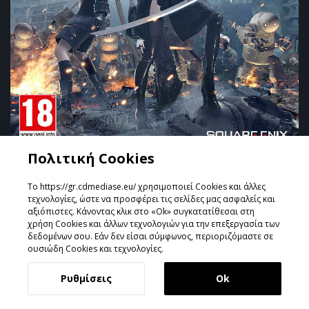
Πολιτική Cookies
NIER AUTOMATA
Το https://gr.cdmediase.eu/ χρησιμοποιεί Cookies και άλλες
Ημερομηνία Κυκλοφορίας:
Μαρ 10, 2017
τεχνολογίες, ώστε να προσφέρει τις σελίδες μας ασφαλείς και
αξιόπιστες. Κάνοντας κλικ στο «Ok» συγκατατίθεσαι στη
Το Nier Automata είναι μια νέα ματιά στα παιχνίδια ρόλων
χρήση Cookies και άλλων τεχνολογιών για την επεξεργασία των
(RPG) που αναμιγνύει εκρηκτική δράση με εντυπωσιακή
δεδομένων σου. Εάν δεν είσαι σύμφωνος, περιοριζόμαστε σε
ουσιώδη Cookies και τεχνολογίες.
ιστορία. Είναι η πολυαναμενόμενη συνέχεια του NIER® που
κυκλοφόρησε το 2010.Εισβολείς από έ...
Ρυθμίσεις
Ok