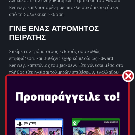
Ανακάλυψε την αναβαθμισμένη περιπέτεια του Edward
Kenway, εμπλουτισμένη με αποκλειστικό περιεχόμενο
από τη Συλλεκτική Έκδοση.
ΓΙΝΕ ΕΝΑΣ ΑΤΡΟΜΗΤΟΣ
ΠΕΙΡΑΤΗΣ
Σπείρε τον τρόμο στους εχθρούς σου καθώς
επιβιβάζεσαι και βυθίζεις εχθρικά πλοία ως Edward
Kenway, καπετάνιος του Jackdaw. Είτε χάνεσαι μέσα στο
πλήθος είτε ηγείσαι τολμηρών επιθέσεων, εναλλάξου
μεταξύ αθόρυβων εξουδετερώσεων και άγριων
συγκρούσεων, χειριζόμενος με ευκολία σπαθιά,
πιστόλια και τη Λεπίδα του Assassin. Με θρυλικές
ιστορικές μορφές της πειρατείας στο πλευρό σου,
αψήφησε αυτοκρατορίες μέσα στη διαχρονική
σύγκρουση ανάμεσα στους Assassin και τους Templar.
ΕΝΑ ΚΛΑΣΙΚΟ,