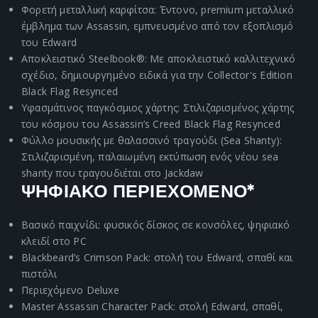
Φορετή μεταλλική καρφίτσα: Έντονο, premium μεταλλικό
έμβλημα των Assassin, εμπνευσμένο από τον εξοπλισμό
του Edward
Αποκλειστικό Steelbook®: Με αποκλειστικό καλλιτεχνικό
σχέδιο, δημιουργημένο ειδικά για την Collector's Edition
Black Flag Resynced
Υφασμάτινος παγκόσμιος χάρτης: Στιλιζαρισμένος χάρτης
του κόσμου του Assassin’s Creed Black Flag Resynced
Φύλλο μουσικής με θαλασσινό τραγούδι (Sea Shanty):
Στιλιζαρισμένη, παλαιωμένη εκτύπωση ενός νέου sea
shanty που τραγουδιέται στο Jackdaw
ΨΗΦΙΑΚΟ ΠΕΡΙΕΧΟΜΕΝΟ*
Βασικό παιχνίδι: φυσικός δίσκος σε κονσόλες, ψηφιακό
κλειδί στο PC
Blackbeard’s Crimson Pack: στολή του Edward, σπαθί και
πιστόλι
Περιεχόμενο Deluxe
Master Assassin Character Pack: στολή Edward, σπαθί,