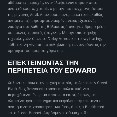
αδάμαστες περιοχές, ανακάλυψε έναν απρόσκοπτο
ανοιχτό κόσμο, χτισμένο με την πιο σύγχρονη έκδοση
της μηχανής Anvil. Απόλαυσε πανοραμικά τοπία καθώς
αντιμετωπίζεις φουρτουνιασμένα νερά, εξερευνάς
ναυάγια στα βάθη της θάλασσας ή ανοίγεις δρόμο μέσα
σε πυκνές, τροπικές ζούγκλες. Με την υποστήριξη
τεχνολογιών όπως το Dolby Atmos και το ray tracing,
κάθε σκηνή γίνεται πιο καθηλωτική, ζωντανεύοντας την
ομορφιά του κόσμου γύρω σας.
ΕΠΕΚΤΕΙΝΟΝΤΑΣ ΤΗΝ
ΠΕΡΙΠΕΤΕΙΑ ΤΟΥ EDWARD
Χτίζοντας πάνω στην αρχική ιστορία, το Assassin’s Creed
Black Flag Resynced εισάγει αποκλειστικό νέο
περιεχόμενο. Γνώριμα πρόσωπα επιστρέφουν, με
ολοκαίνουργια αφηγηματικά κεφάλαια αφιερωμένα σε
αγαπημένους χαρακτήρες των fans, όπως ο Blackbeard
και ο Stede Bonnet. Απρόσμενοι σύμμαχοι θα