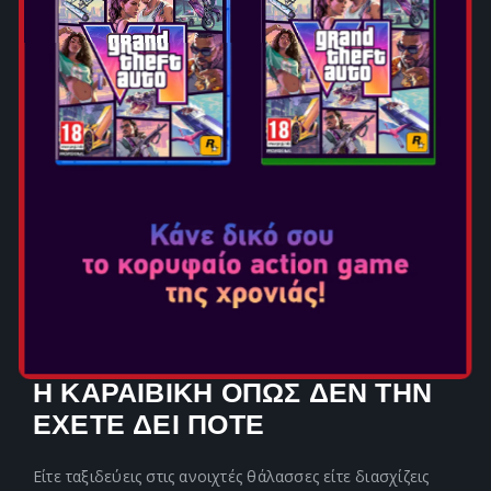
ΞΑΝΑΧΤΙΣΜΕΝΟ ΓΙΑ ΜΙΑ
ΑΝΑΒΑΘΜΙΣΜΕΝΗ ΕΜΠΕΙΡΙΑ
Η μάχη έχει ανακατασκευαστεί για πιο δυναμικές
αναμετρήσεις, με έμφαση στις αποκρούσεις και τις
εξουδετερώσεις, ενώ το stealth και το parkour έχουν
βελτιωθεί για πιο ομαλές αποδράσεις και δολοφονίες.
Αναβαθμίζεις διαρκώς το Jackdaw ώστε να
αντιμετωπίσεις ισχυρά εχθρικά πλοία, χάρη σε
ανανεωμένους ναυτικούς μηχανισμούς που
περιλαμβάνουν νέα εναλλακτικά modes πυρός.
Παράλληλα, προσθήκες ποιότητας ζωής διορθώνουν
προηγούμενα προβλήματα, διασφαλίζοντας μια
συνολικά βελτιωμένη εμπειρία.
Η ΚΑΡΑΙΒΙΚΗ ΟΠΩΣ ΔΕΝ ΤΗΝ
ΕΧΕΤΕ ΔΕΙ ΠΟΤΕ
Είτε ταξιδεύεις στις ανοιχτές θάλασσες είτε διασχίζεις