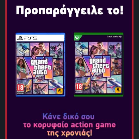
ΣΥΝΟΨΗ ΠΑΙΧΝΙΔΙΟΥ
Monster Hunter Wilds™ είναι το πολυαναμενόμενο
επόμενο κεφάλαιο της βραβευμένης σειράς Monster
Hunter™. Κυκλοφορεί στις 28 Φεβρουαρίου 2025 για
PlayStation®5, Xbox Series X|S και Steam για PC, η
τελευταία προσθήκη στη πολυαγαπημένη σειρά των co-
op action RPGs ανεβάζει την αδρεναλίνη του κυνηγιού
τεράτων σε νέα, εντυπωσιακά επίπεδα.
Η ιστορία μεταφέρει τους παίκτες στα Forbidden lands,
μια μυστηριώδη άγρια περιοχή που μπορεί να
μεταμορφωθεί απρόβλεπτα. Αυτός ο ζωντανός κόσμος
είναι γεμάτος από σκληρά άγρια πλάσματα
προσαρμοζόμενα σε ένα διαρκώς μεταβαλλόμενο
περιβάλλον, συμπεριλαμβανομένων τεράστιων τεράτων
που οι παίκτες θα αντιμετωπίσουν σε συναρπαστικές
μάχες. Ως κυνηγοί, οι παίκτες προστατεύουν την
ισορροπία του οικοσυστήματος, αξιοποιώντας τους