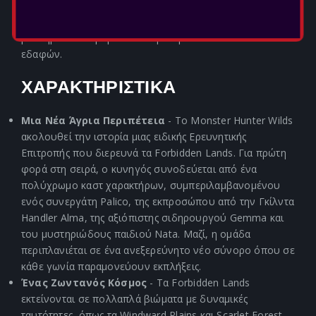
πόρους από το κυνήγι για να κατασκευάσουν πανίσχυρο
εξοπλισμό και να συνεχίσουν την έρευνά τους για τα
μυστήρια που κρύβονται στην καρδιά αυτών των νέων
εδαφών.
ΧΑΡΑΚΤΗΡΙΣΤΙΚΑ
Μια Νέα Άγρια Περιπέτεια
- Το Monster Hunter Wilds
ακολουθεί την ιστορία μιας ειδικής Ερευνητικής
Επιτροπής που διερευνά τα Forbidden Lands. Για πρώτη
φορά στη σειρά, ο κυνηγός συνοδεύεται από ένα
πολύχρωμο καστ χαρακτήρων, συμπεριλαμβανομένου
ενός συνεργάτη Palico, της εκπροσώπου από την Γκίλντα
Handler Alma, της αξιόπιστης σιδηρουργού Gemma και
του μυστηριώδους παιδιού Nata. Μαζί, η ομάδα
περιπλανιέται σε ένα ανεξερεύνητο νέο σύνορο όπου σε
κάθε γωνία παραμονεύουν εκπλήξεις.
Ένας Ζωντανός Κόσμος
- Τα Forbidden Lands
εκτείνονται σε πολλαπλά βιώματα με δυναμικές
ταυτότητες, όπως τα Windward Plains και Scarlet Forest,