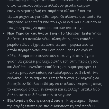
όπου τα οικοσυστήματα αλλάζουν μεταξύ ζωηρών
εποχών γεμάτες ζωή και απρόσιτα κλίματα όπου τα
τέρατα μάχονται για κάθε πόρο. Οι αλλαγές στο τοπίο θα
επηρεάσουν τα πλάσματα που ζουν εκεί και θα ωθήσουν
τους κυνηγούς να προσαρμοστούν αντίστοιχα.
Νέα Τέρατα και Άγρια Ζωή
- Το Monster Hunter Wilds
διαθέτει μια ποικιλία νέων πλασμάτων, από κοπάδια
μικρών ειδών μέχρι τεράστια τέρατα – μερικά από τα
οποία περιφέρονται στα Forbidden Lands σε αγέλες.
Κάθε πλάσμα που συναντούν οι κυνηγοί στην άγρια
φύση θα χαράξει μια ξεχωριστή θέση στην περιοχή του
και διαθέτει μοναδικές επιθέσεις και συμπεριφορές. Οι
παίκτες μπορούν επίσης να καβαλήσουν το Seikret, ένα
ευέλικτο νέο πλάσμα που επιτρέπει στους κυνηγούς να
διασχίζουν δύσβατα εδάφη, να εκτελούν ενέργειες όπως
το ακόνισμα όπλων εν κινήσει και εναλλαγή μεταξύ δύο
όπλων κατά τη διάρκεια των κυνηγιών!
Εξελιγμένη Κυνηγετική Δράση
- Η αγαπημένη δράση
της σειράς επιστρέφει πιο συναρπαστική από ποτέ! Οι