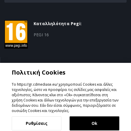
Καταλληλότητα Pegi:
PEGI 16
Κατηγορία:
Πολιτική Cookies
Action/RPG
Το https://gr.cdmediase.eu/ χρησιμοποιεί Cookies και άλλες
τεχνολογίες, ώστε να προσφέρει τις σελίδες μας ασφαλείς και
αξιόπιστες. Κάνοντας κλικ στο «Ok» συγκατατίθεσαι στη
χρήση Cookies και άλλων τεχνολογιών για την επεξεργασία των
Σχεδιάστηκε & Υλοποιήθηκε από
GeeSmo - Internet
δεδομένων σου. Εάν δεν είσαι σύμφωνος, περιοριζόμαστε σε
Transformation
ουσιώδη Cookies και τεχνολογίες.
Ρυθμίσεις
Ok