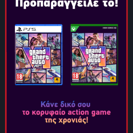
Επιλογή Έκδοσης:
Είτε βρίσκεσαι στο σπίτι είτε εν κινήσει, ζήσε την
εμπειρία του Assassin's Creed Shadows με έναν εντελώς
νέο και μοναδικό τρόπο χάρη στο Nintendo Switch 2.
ΚΑΤΑΚΤΗΣΕ ΤΟΥΣ ΠΙΟ
ΕΞΕΛΙΓΜΕΝΟΥΣ
ΜΗΧΑΝΙΣΜΟΥΣ STEALTH ΤΗΣ
ΣΕΙΡΑΣ ΚΑΙ ΜΠΕΣ ΣΕ
ΣΚΛΗΡΕΣ, ΚΑΘΗΛΩΤΙΚΕΣ
ΜΑΧΕΣ
Παίξε ως η Naoe, μια ευφυής shinobi, και χρησιμοποίησε
το φως, τον ήχο και τις σκιές για να αποφύγεις τον
εντοπισμό. Διείσδυσε σε εχθρικά φρούρια με πολλές
επιλογές παρκούρ, όπως το νέο γάντζο αναρρίχησης,