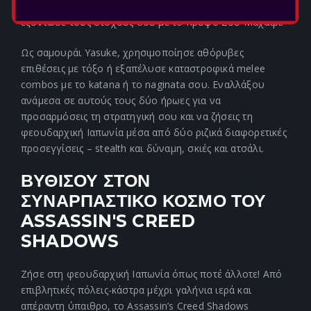
αποπλάνησε φρουρούς με shuriken ή βόμβες καπνού και
εξόντωσε τους στόχους σου με το Κρυφό Σου Μαχαίρι.
Ως σαμουράι Yasuke, χρησιμοποίησε αθόρυβες
επιθέσεις με τόξο ή εξαπέλυσε καταστροφικά melee
combos με το katana ή το naginata σου. Εναλλάξου
ανάμεσα σε αυτούς τους δύο ήρωες για να
προσαρμόσεις τη στρατηγική σου και να ζήσεις τη
φεουδαρχική Ιαπωνία μέσα από δύο ριζικά διαφορετικές
προσεγγίσεις – stealth και δύναμη, σκιές και ατσάλι.
ΒΥΘΙΣΟΥ ΣΤΟΝ
ΣΥΝΑΡΠΑΣΤΙΚΟ ΚΟΣΜΟ ΤΟΥ
ASSASSIN'S CREED
SHADOWS
Ζήσε στη φεουδαρχική Ιαπωνία όπως ποτέ άλλοτε! Από
επιβλητικές πόλεις-κάστρα μέχρι γαλήνια ιερά και
απέραντη ύπαιθρο, το Assassin’s Creed Shadows