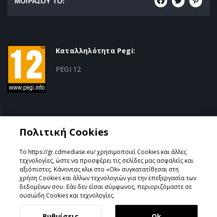
ΜΟΙΡΑΣΟΥ ΤΟ:
Καταλληλότητα Pegi:
PEGI 12
Κατηγορία:
Πολιτική Cookies
RPG
Το https://gr.cdmediase.eu/ χρησιμοποιεί Cookies και άλλες
τεχνολογίες, ώστε να προσφέρει τις σελίδες μας ασφαλείς και
αξιόπιστες. Κάνοντας κλικ στο «Ok» συγκατατίθεσαι στη
χρήση Cookies και άλλων τεχνολογιών για την επεξεργασία των
Σχεδιάστηκε & Υλοποιήθηκε από
GeeSmo - Internet
δεδομένων σου. Εάν δεν είσαι σύμφωνος, περιοριζόμαστε σε
Transformation
ουσιώδη Cookies και τεχνολογίες.
Ρυθμίσεις
Ok