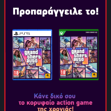
FINAL FANTASY X / X-2 HD
REMASTER
Ημερομηνία Κυκλοφορίας: Απρ 16, 2019
Επιλογή Έκδοσης:
To FINAL FANTASY X διηγείται την ιστορία του Tidus,
ενός κορυφαίου παίκτη blitzball, που ταξιδεύει παρέα μια
νέα και όμορφη summoner την Yuna, η οποία προσπαθεί
να σώσει τον κόσμο της Spira από έναν ατελείωτο κύκλο
καταστροφής που προκάλεσε η κολοσσιαία απειλή
γνωστή ως ""Sin"".
Το FINAL FANTASY X-2 επιστρέφει στον κόσμο της Spira