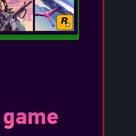
BRAVELY DEFAULT II
Ημερομηνία Κυκλοφορίας:
Φεβ 26, 2021
Τέσσερις Ήρωες, τέσσερις κρύσταλλοι, μια
επική περιπέτεια Ενώσου με τους Ήρωες του
Φωτός σε μια επική περιπέτεια για να
επαναφέρετε την ισορροπία στον κόσμο.
Οδήγησε την ομάδα σου σε ένα ταξίδι
μέσα...
ΠΕΡΙΣΣΟΤΕΡΑ
NEVERWINTER NIGHTS
Ημερομηνία Κυκλοφορίας:
Δεκ 6, 2019