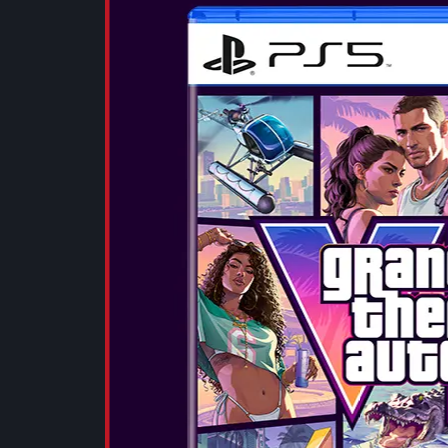
ΠΕΡΙΣΣΟΤΕΡ
POKÉMON L
Ημερομηνία Κ
Μια περιπέτει
εποχής Ανακαλ
Pokémon για 
ολοκληρώσετε
της περιοχής
Arceus...
ΠΕΡΙΣΣΟΤΕΡ