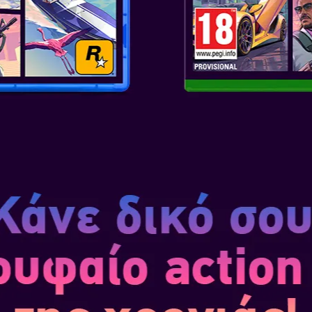
ANT VER.1.2247487139...
υκλοφορίας:
Απρ 23, 2021
ant ver.1.22474487139... Είναι
σμένη έκδοση του NieR
υ μέχρι πρότινος ήταν
νο στην Ιαπωνία. Ανακαλύψτε
ιστορία που προηγήθηκε του
Α
YSTERY DUNGEON
AM DX
υκλοφορίας:
Μαρ 6, 2020