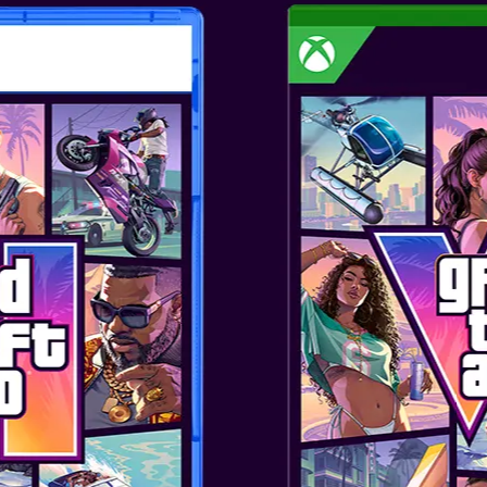
Α
EGENDS: ARCEUS
υκλοφορίας:
Ιαν 28, 2022
α στο Sinnoh της περασμένης
ύψτε και πιάστε τα άγρια
να δημιουργήσετε και να
 τον πρώτο κατάλογο Pokx
 Sinnoh στο Pokémon Legends:
Α