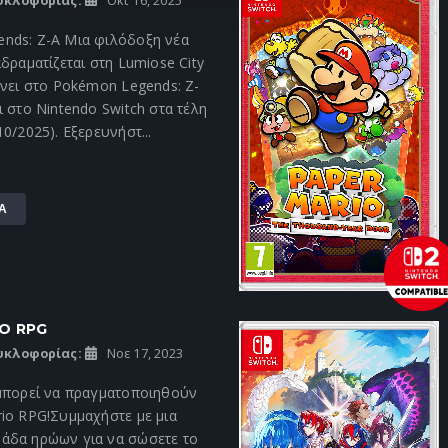
υκλοφορίας:
Οκτ 16, 2025
nds: Z-A Μια φιλόδοξη νέα
αδραματίζεται στη Lumiose City
ένει στο Pokémon Legends: Z-
ι στο Nintendo Switch στα τέλη
10/2025). Εξερευνήστ...
Α
O RPG
υκλοφορίας:
Νοε 17, 2023
 μπορεί να πραγματοποιηθούν
io RPG!Συμμαχήστε με μια
άδα ηρώων για να σώσετε το