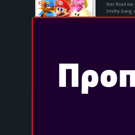
Star Road και
Smithy Gang.
α...
ΠΕΡΙΣΣΟΤΕΡ
POKÉMON S
Ημερομηνία Κ
Ανακαλύψτε ν
ανοιχτού κόσ
εξελίσσεται μ
Pokémon Viole
Ταξιδέψτε μαζ
τον ανο...