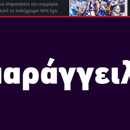
 να σταματήσετε την συμμορία
 Αυτό το πολύχρωμο RPG έχει
Α
CARLET AND VIOLET
υκλοφορίας:
Νοε 18, 2022
έα Pokémon σε μια περιπέτεια
μου!Η σειρά Pokémon
ε το Pokémon Scarlet και το
t για Nintendo Switch.
ί με φίλους καθώς εξερευνείτε