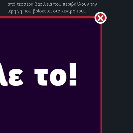
από τέσσερα βασίλεια που περιβάλλουν την
ιερή γη που βρίσκεται στο κέντρο του....
ΠΕΡΙΣΣΟΤΕΡΑ
MARIO AND RABBIDS SPARKS OF
HOPE
Ημερομηνία Κυκλοφορίας:
Οκτ 20, 2022
Ο Mario , η Rabbid Peach και οι φίλοι τους
επιστρέφουν σε μια νέα περιπέτεια κοσμικής
κλίμακας! Η Cursa, μια μυστηριώδης
κακοποιός οντότητα αναζητά ενέργεια για να
θέσει σε εφαρμογή τα άσχημα σχέδια τ...