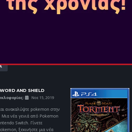
 μαζέψτε Pokémon σε αυτή την
σα στον κόσμο τους
 μια ομάδα διάσωσης για να
 μυστηριώδη dungeons που
 σχεδιάστε στρατηγικά τις
Α
WORD AND SHIELD
υκλοφορίας:
Νοε 15, 2019
και ανακαλύψτε pokemon στην
! Μια νέα γενιά από Pokemon
intendo Switch. Γίνετε
okemon, ξεκινήστε μια νέα