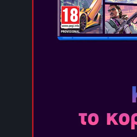
NIER REPLIC
Ημερομηνία Κ
Το NieR Replic
μια αναβαθμι
Replicant, πο
διαθέσιμη μό
τη μοναδική 
βραβευ...
ΠΕΡΙΣΣΟΤΕΡ
POKEMON M
RESCUE TE
Ημερομηνία Κ