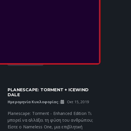
Κρυφτείτε στις σκιές… ως μισό-ξωτικό
τυχοδιώκτης, εξαπολύστε φοβερή μαγεία ως
γνώμος μύστης, εξολοθρεύστε τους
εχθρούς ως νάνος ιερός πολεμιστής…
όποιον ήρωα και να δημιουργήσετε, σας
περιμένουν απίσ...
ΠΕΡΙΣΣΟΤΕΡΑ
PLANESCAPE: TORMENT + ICEWIND
DALE
Ημερομηνία Κυκλοφορίας:
Οκτ 15, 2019
Planescape: Torment - Enhanced Edition Τι
μπορεί να αλλάξει τη φύση του ανθρώπου;
Είστε ο Nameless One, μια επιβλητική