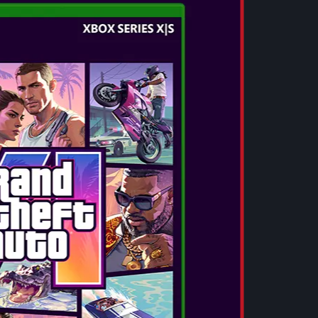
ΠΕΡΙΣΣΟΤΕΡΑ
POKÉMON BRILLIANT DIAMOND AND
SHINNING PEARL
Ημερομηνία Κυκλοφορίας:
Νοε 19, 2021
Ταξιδέψτε στην περιοχή Sinnoh στο
Pokémon Brilliant Diamond και το Pokémon
Shining Pearl! Οι περιπέτειες του Pokémon
Brilliant Diamond και του Pokémon Shining
Pearl λαμβάνουν χώρα στην περιοχή
Sinnoh....
ΠΕΡΙΣΣΟΤΕΡΑ