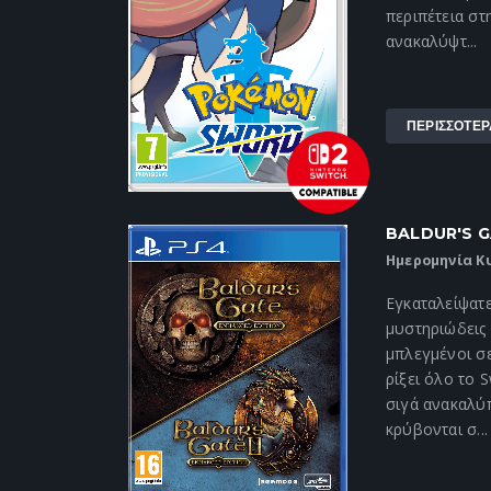
περιπέτεια στ
ανακαλύψτ...
ΠΕΡΙΣΣΟΤΕΡ
BALDUR'S G
Ημερομηνία Κ
Εγκαταλείψατε
μυστηριώδεις
μπλεγμένοι σε
ρίξει όλο το 
σιγά ανακαλύπ
κρύβονται σ...