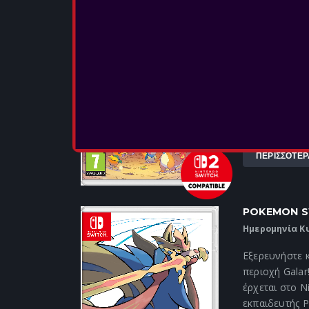
Γνωρίστε και
περιπέτεια μέ
Δημιουργήστε
εξερευνήσετε
αλλάζουν, και
κινήσεις σα...
ΠΕΡΙΣΣΟΤΕΡ
POKEMON S
Ημερομηνία Κ
Εξερευνήστε 
περιοχή Galar
έρχεται στο N
εκπαιδευτής P