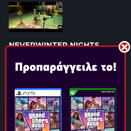
NEVERWINTER NIGHTS
Ημερομηνία Κυκλοφορίας: Δεκ 6, 2019
Επιλογή Έκδοσης:
ΚΡΥΦΤΕΙΤΕ ΣΤΙΣ
ΣΚΙΕΣ…
ΩΣ ΜΙΣΟ-ΞΩΤΙΚΟ
ΤΥΧΟΔΙΩΚΤΗΣ, ΕΞΑΠΟΛΥΣΤΕ
ΦΟΒΕΡΗ ΜΑΓΕΙΑ ΩΣ ΓΝΩΜΟΣ