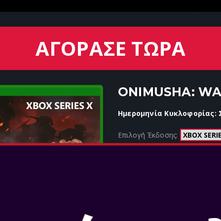
ΑΓΟΡΑΣΕ ΤΩΡΑ
ONIMUSHA: WA
Ημερομηνία Κυκλοφορίας: Σ
Επιλογή Έκδοσης:
ΕΝΑ ΟΛΟΚΑΙΝΟΥ
ΣΕΙΡΑ ONIMUSH
Μάχεσαι μέσα από αιματοβαμμ
ξιφομαχιών. Εξερεύνησε την ι
της περιόδου Έντο, παραμορφ