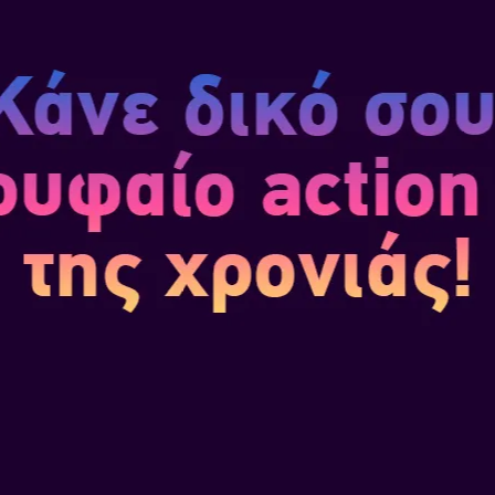
GENMA
Συνήθως κατοικούν στα βαθύτε
(Malice) που έχει τυλίξει το 
των ζωντανών.
Οι αδιάκοπες θηριωδίες τους 
πανικό.
ΤΡΟΜΕΡΟΙ ΑΝΤΙ
Στη μάχη του ενάντια στην απ
ισχυρούς αντιπάλους, των οπο
δική του.
Θα καταφέρει να επικρατήσει 
μονομαχίες μέχρι θανάτου το
ΤΟΠΟΘΕΣΙΑ