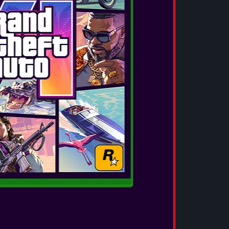
ιχνιδιού είναι ένας σκληροτράχηλος νεαρός
ιάκοπα από τη μία αιματηρή και ωμή μάχη στην
κόνα ενός επιβλητικού σαμουράι, η Capcom
θρύλο: τον αείμνηστο, εμβληματικό Ιάπωνα
 Τοσίρο Μιφούνε, ο οποίος αποτέλεσε το
ην εκδοχή του Μιγιαμότο Μουσάσι.
let, ο Μουσάσι αποκτά δύναμη πέρα από τα
ροσφέρει για να εξοντώνει τα Genma, διαθέτει
, όπως την απορρόφηση των ψυχών των Genma
ή ενέργειας, ενισχύοντας ακόμη περισσότερο
ό τη φωνή που αντηχεί μέσα από το γάντι;