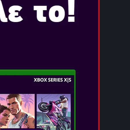
από μυστήριο, κίνδυνο και ίντριγκα,
ατα από τον κάτω κόσμο, γνωστά ως Genma,
σίας.
αμουράι που χειρίζεται το Oni Gauntlet, ένα
χαρίζει στον κάτοχό του τη δύναμη να
μένες μάχες σώμα με σώμα, αναζητά τον λόγο
ίρα τον περιμένει στο τέλος του δρόμου του;
ΗΣ: ΜΙΓΙΑΜΟΤΟ ΜΟΥΣΑΣΙ
υ φτάνει στο Κιότο, επιδιώκοντας να
ος στην τέχνη της ξιφομαχίας. Ωστόσο, ο
 του παίρνει μια παράξενη και απρόβλεπτη