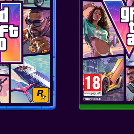
Ο πρωταγωνιστής αυτού του πα
σαμουράι, που μετακινείται αδ
επόμενη.
Για να ενισχύσει αυτή την ει
στράφηκε σε έναν πραγματικό 
αστέρα των ταινιών σαμουράι,
πρότυπο προσώπου για αυτή τ
ΔΡΑΣΗ
Εξοπλισμένος με το Oni Gaunt
ανθρώπινα όρια.
Εκτός από την ισχύ που του π
και πολλές άλλες ικανότητες
και τη μετατροπή τους σε πηγ
τον κάτοχό του.
Αλλά ποιος βρίσκεται πίσω απ