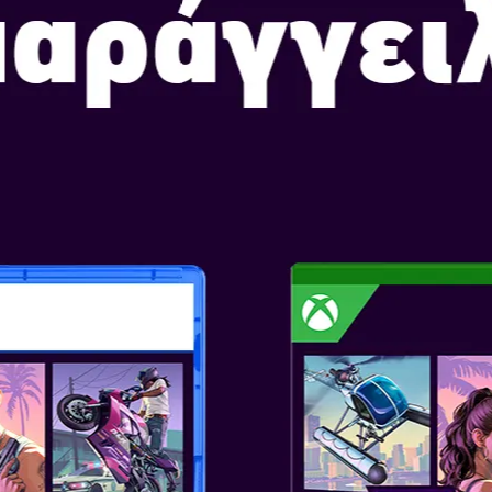
Με κάθε στάδιο να καλύπτεται 
αντιμετώπισε τερατώδη πλάσμ
σε μια ιστορία σκοτεινής φαντα
Ακολούθησε την ιστορία ενός σ
μυστηριώδες αντικείμενο που 
εξοντώνει τα Genma.
Μέσα από σκληρές, αιματοβαμ
για τον οποίο πολεμά. Ποια μο
Ο ΠΡΩΤΑΓΩΝΙΣΤ
Ένας παθιασμένος σαμουράι πο
αποδείξει ότι είναι αξεπέραστ
δρόμος που απλώνεται μπροστά
τροπή.