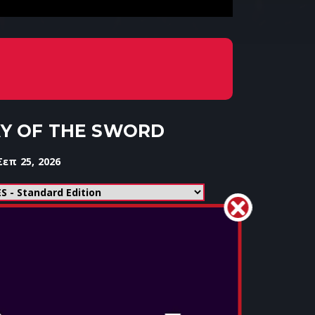
Y OF THE SWORD
επ 25, 2026
ΡΓΙΟ ΠΑΙΧΝΙΔΙ ΑΠΟ ΤΗ
A!
ένα πεδία μάχης γεμάτα έντονη δράση
στορική πρωτεύουσα της Ιαπωνίας, το Κιότο
ωμένη από κακόβουλα σύννεφα Malice.