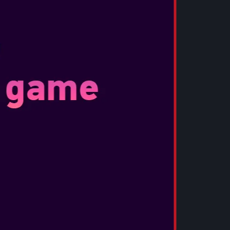
ρα στρώματα της κόλασης, αλλά η Κακία
Κιότο έφερε αυτά τα δαιμονικά όντα στον κόσμο
έχουν βυθίσει την πρωτεύουσα σε φόβο και
ΠΑΛΟΙ
ειλή των Genma, ο Μουσάσι θα αντιμετωπίσει
ίων η πολεμική δεξιοτεχνία ανταγωνίζεται τη
ή θα πεθάνει προσπαθώντας; Αιματηρές
ν περιμένουν στην πρωτεύουσα.