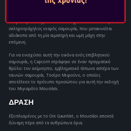
μπροστά του παίρνει μια παράξενη και απρόβλεπτη
τροπή.
Ο πρωταγωνιστής αυτού του παιχνιδιού είναι ένας
σκληροτράχηλος νεαρός σαμουράι, που μετακινείται
αδιάκοπα από τη μία αιματηρή και ωμή μάχη στην
επόμενη.
Για να ενισχύσει αυτή την εικόνα ενός επιβλητικού
σαμουράι, η Capcom στράφηκε σε έναν πραγματικό
θρύλο: τον αείμνηστο, εμβληματικό Ιάπωνα αστέρα των
ταινιών σαμουράι, Τοσίρο Μιφούνε, ο οποίος
αποτέλεσε το πρότυπο προσώπου για αυτή την εκδοχή
του Μιγιαμότο Μουσάσι.
ΔΡΑΣΗ
Εξοπλισμένος με το Oni Gauntlet, ο Μουσάσι αποκτά
δύναμη πέρα από τα ανθρώπινα όρια.