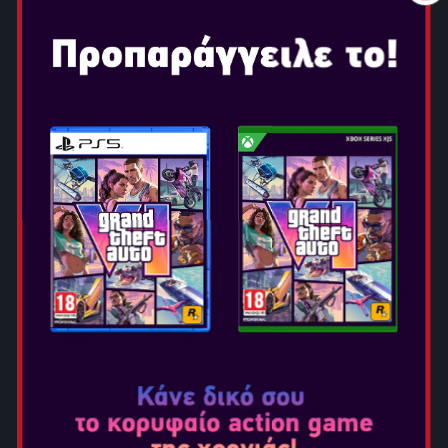
και ίντριγκα, αντιμετώπισε τερατώδη πλάσματα από τον
κάτω κόσμο, γνωστά ως Genma, σε μια ιστορία σκοτεινής
φαντασίας.
Ακολούθησε την ιστορία ενός σαμουράι που χειρίζεται
το Oni Gauntlet, ένα μυστηριώδες αντικείμενο που
χαρίζει στον κάτοχό του τη δύναμη να εξοντώνει τα
Genma.
Μέσα από σκληρές, αιματοβαμμένες μάχες σώμα με
σώμα, αναζητά τον λόγο για τον οποίο πολεμά. Ποια
μοίρα τον περιμένει στο τέλος του δρόμου του;
Ο ΠΡΩΤΑΓΩΝΙΣΤΗΣ:
ΜΙΓΙΑΜΟΤΟ ΜΟΥΣΑΣΙ
Ένας παθιασμένος σαμουράι που φτάνει στο Κιότο,
επιδιώκοντας να αποδείξει ότι είναι αξεπέραστος στην
τέχνη της ξιφομαχίας. Ωστόσο, ο δρόμος που απλώνεται