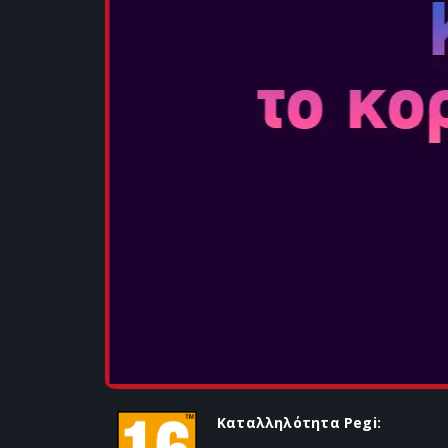
ΜΟΙΡΑΣΟΥ ΤΟ:
Καταλληλότητα Pegi: