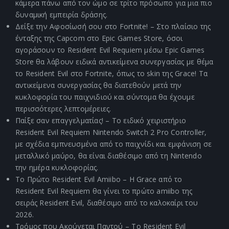
κάμερα πάνω από τον ώμο σε τρίτο πρόσωπο για μια πιο
δυναμική εμπειρία δράσης.
Δείξε την Αφοσίωσή σου στο Fortnite! – Στο πλαίσιο της
ένταξης της Capcom στο Epic Games Store, όσοι
αγοράσουν το Resident Evil Requiem μέσω Epic Games
Store θα λάβουν ειδικά αντικείμενα συνεργασίας με θέμα
το Resident Evil στο Fortnite, όπως το skin της Grace! Τα
αντικείμενα συνεργασίας θα διατεθούν μετά την
κυκλοφορία του παιχνιδιού και σύντομα θα έχουμε
περισσότερες λεπτομέρειες.
Παίξε σαν επαγγελματίας! – Το ειδικό χειριστήριο
Resident Evil Requiem Nintendo Switch 2 Pro Controller,
με σχέδια εμπνευσμένα από το παιχνίδι και εμφάνιση σε
μεταλλικό μαύρο, θα είναι διαθέσιμο από τη Nintendo
την ημέρα κυκλοφορίας.
Το Πρώτο Resident Evil Amiibo – Η Grace από το
Resident Evil Requiem θα γίνει το πρώτο amiibo της
σειράς Resident Evil, διαθέσιμο από το καλοκαίρι του
2026.
Τρόμος που Ακούγεται Παντού – Το Resident Evil