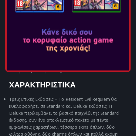
ακόμα και σταγόνες ιδρώτα υψηλής ευκρίνειας που θα
κρατήσουν τους παίκτες σε συνεχή εγρήγορση. Το
Resident Evil Requiem επιστρέφει στην εμβληματική
Raccoon City, την πόλη όπου ξέσπασε η βιολογική
καταστροφή που συγκλόνισε τον κόσμο, συνδυάζοντας
βαθιά τρομακτικά στοιχεία ψυχολογικού τρόμου με
καταιγιστική δράση — όπως ακριβώς αγαπούν οι φαν της
σειράς.
Μια νέα εποχή τρόμου επιβίωσης ξεκινά το 2026. Θα
καταφέρεις να επιβιώσεις;
ΧΑΡΑΚΤΗΡΙΣΤΙΚΑ
Τρεις Επικές Εκδόσεις – Το Resident Evil Requiem θα
κυκλοφορήσει σε Standard και Deluxe εκδόσεις. Η
Deluxe περιλαμβάνει το βασικό παιχνίδι της Standard
έκδοσης, συν ένα αποκλειστικό πακέτο με πέντε
εμφανίσεις χαρακτήρων, τέσσερα skins όπλων, δύο
φίλτρα οθόνης, δύο charms όπλων και πολλά ακόμη!