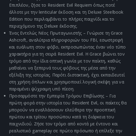
Επιπλέον, ζήσε το Resident Evil Requiem όπως ποτέ
άλλοτε με την lenticular έκδοση και τη Deluxe Steelbook
Edition που περιλαμβάνει το πλήρες παιχνίδι και το
περιεχόμενο της Deluxe έκδοσης.
Ένας Εντελώς Νέος Πρωταγωνιστής – Γνώρισε τη Grace
Ashcroft, αναλύτρια πληροφοριών του FBI, εσωστρεφή
και ευάλωτη στον φόβο, εκπροσωπώντας έναν νέο τύπο
χαρακτήρα για τη σειρά Resident Evil. Η Grace βιώνει τον
τρόμο από την ίδια οπτική γωνία με τον παίκτη, καθώς
μαθαίνει να ξεπερνά τους φόβους της μέσα από την
εξέλιξη της ιστορίας. Παρότι διστακτική, έχει εκπαιδευτεί
στη χρήση όπλων και χρησιμοποιεί λογική σκέψη για να
παραμένει ψύχραιμη υπό πίεση.
Προσαρμόστε την Εμπειρία Τρόμου Επιβίωσης – Για
πρώτη φορά στην ιστορία του Resident Evil, οι παίκτες θα
μπορούν να εναλλάσσουν ελεύθερα την προοπτική
πρώτου και τρίτου προσώπου κατά τη διάρκεια του
παιχνιδιού. Ζήσε τον τρόμο από κοντά με έντονο και
ρεαλιστικό gameplay σε πρώτο πρόσωπο ή επίλεξε την