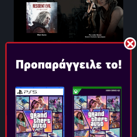
GAME OVERVIEW
Το Resident Evil™ Requiem, η ένατη και πιο καθηλωτική
βασική προσθήκη στη θρυλική σειρά τρόμου επιβίωσης
Resident Evil™, κυκλοφορεί στις 27 Φεβρουαρίου 2026
για PlayStation®5, Nintendo Switch™ 2, Xbox Series X|S
και PC μέσω Steam και Epic Games Store. Χάρη στη RE
ENGINE και την πλήρη αξιοποίηση της ισχύος των
σύγχρονων κονσολών, το Resident Evil Requiem
προσφέρει ανατριχιαστικό ρεαλισμό όπως ποτέ άλλοτε
— με καθηλωτικές λεπτομέρειες στους χαρακτήρες, όπως
ρεαλιστικές εκφράσεις προσώπου, υφές δέρματος και