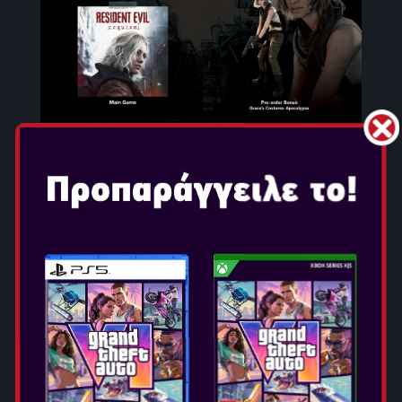
GAME OVERVIEW
Το Resident Evil™ Requiem, η ένατη και πιο καθηλωτική
βασική προσθήκη στη θρυλική σειρά τρόμου επιβίωσης
Resident Evil™, κυκλοφορεί στις 27 Φεβρουαρίου 2026
για PlayStation®5, Nintendo Switch™ 2, Xbox Series X|S
και PC μέσω Steam και Epic Games Store. Χάρη στη RE
ENGINE και την πλήρη αξιοποίηση της ισχύος των
σύγχρονων κονσολών, το Resident Evil Requiem
προσφέρει ανατριχιαστικό ρεαλισμό όπως ποτέ άλλοτε
— με καθηλωτικές λεπτομέρειες στους χαρακτήρες, όπως
ρεαλιστικές εκφράσεις προσώπου, υφές δέρματος και