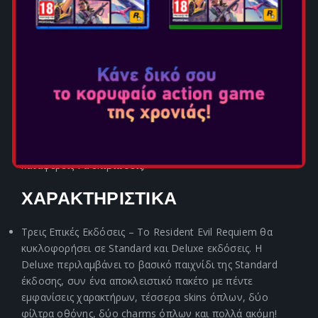
ακόμα και σταγόνες ιδρώτα υψηλής ευκρίνειας που θα
κρατήσουν τους παίκτες σε συνεχή εγρήγορση. Το
Resident Evil Requiem επιστρέφει στην εμβληματική
Raccoon City, την πόλη όπου ξέσπασε η βιολογική
καταστροφή που συγκλόνισε τον κόσμο, συνδυάζοντας
βαθιά τρομακτικά στοιχεία ψυχολογικού τρόμου με
καταιγιστική δράση — όπως ακριβώς αγαπούν οι φαν της
σειράς.
Μια νέα εποχή τρόμου επιβίωσης ξεκινά το 2026. Θα
καταφέρεις να επιβιώσεις;
ΧΑΡΑΚΤΗΡΙΣΤΙΚΑ
Τρεις Επικές Εκδόσεις – Το Resident Evil Requiem θα
κυκλοφορήσει σε Standard και Deluxe εκδόσεις. Η
Deluxe περιλαμβάνει το βασικό παιχνίδι της Standard
έκδοσης, συν ένα αποκλειστικό πακέτο με πέντε
εμφανίσεις χαρακτήρων, τέσσερα skins όπλων, δύο
φίλτρα οθόνης, δύο charms όπλων και πολλά ακόμη!