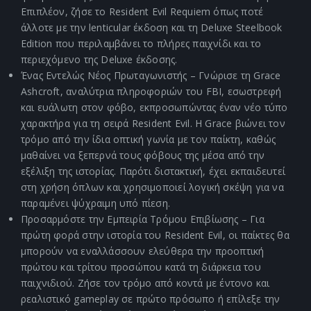
Επιπλέον, ζήσε το Resident Evil Requiem όπως ποτέ
άλλοτε με την lenticular έκδοση και τη Deluxe Steelbook
Edition που περιλαμβάνει το πλήρες παιχνίδι και το
περιεχόμενο της Deluxe έκδοσης.
Ένας Εντελώς Νέος Πρωταγωνιστής – Γνώρισε τη Grace
Ashcroft, αναλύτρια πληροφοριών του FBI, εσωστρεφή
και ευάλωτη στον φόβο, εκπροσωπώντας έναν νέο τύπο
χαρακτήρα για τη σειρά Resident Evil. Η Grace βιώνει τον
τρόμο από την ίδια οπτική γωνία με τον παίκτη, καθώς
μαθαίνει να ξεπερνά τους φόβους της μέσα από την
εξέλιξη της ιστορίας. Παρότι διστακτική, έχει εκπαιδευτεί
στη χρήση όπλων και χρησιμοποιεί λογική σκέψη για να
παραμένει ψύχραιμη υπό πίεση.
Προσαρμόστε την Εμπειρία Τρόμου Επιβίωσης – Για
πρώτη φορά στην ιστορία του Resident Evil, οι παίκτες θα
μπορούν να εναλλάσσουν ελεύθερα την προοπτική
πρώτου και τρίτου προσώπου κατά τη διάρκεια του
παιχνιδιού. Ζήσε τον τρόμο από κοντά με έντονο και
ρεαλιστικό gameplay σε πρώτο πρόσωπο ή επίλεξε την