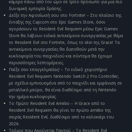
κάμερα πάνω από τον ώμο σε τρίτο πρόσωπο για μια πιο
δυναμική εμπειρία δράσης.
Δείξε την Αφοσίωσή σου στο Fortnite! – Στο πλαίσιο της
ένταξης της Capcom στο Epic Games Store, όσοι
αγοράσουν το Resident Evil Requiem μέσω Epic Games
Store θα λάβουν ειδικά αντικείμενα συνεργασίας με θέμα
το Resident Evil στο Fortnite, όπως το skin της Grace! Τα
αντικείμενα συνεργασίας θα διατεθούν μετά την
κυκλοφορία του παιχνιδιού και σύντομα θα έχουμε
περισσότερες λεπτομέρειες.
Παίξε σαν επαγγελματίας! – Το ειδικό χειριστήριο
Resident Evil Requiem Nintendo Switch 2 Pro Controller,
με σχέδια εμπνευσμένα από το παιχνίδι και εμφάνιση σε
μεταλλικό μαύρο, θα είναι διαθέσιμο από τη Nintendo
την ημέρα κυκλοφορίας.
Το Πρώτο Resident Evil Amiibo – Η Grace από το
Resident Evil Requiem θα γίνει το πρώτο amiibo της
σειράς Resident Evil, διαθέσιμο από το καλοκαίρι του
2026.
Τρόμος που Ακούγεται Παντού – Το Resident Evil