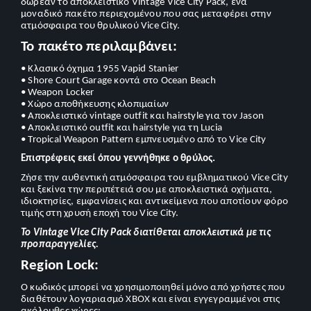
δωρεάν το αποκλειστικό Vintage Vice City Pack, ένα
μοναδικό πακέτο περιεχομένου που σας μεταφέρει στην
ατμόσφαιρα του θρυλικού Vice City.
Το πακέτο περιλαμβάνει:
• Κλασικό όχημα 1955 Vapid Stanier
• Shore Court Garage κοντά στο Ocean Beach
• Weapon Locker
• Χώρο αποθήκευσης κλοπιμαίων
• Αποκλειστικό vintage outfit και hairstyle για τον Jason
• Αποκλειστικό outfit και hairstyle για τη Lucia
• Tropical Weapon Pattern εμπνευσμένο από το Vice City
Επιστρέφεις εκεί όπου γεννήθηκε ο θρύλος.
Ζήσε την αυθεντική ατμόσφαιρα του εμβληματικού Vice City
και ξεκίνα την περιπέτειά σου με αποκλειστικά οχήματα,
ιδιοκτησίες, εμφανίσεις και αντικείμενα που αποτίουν φόρο
τιμής στη χρυσή εποχή του Vice City.
Το Vintage Vice City Pack διατίθεται αποκλειστικά με τις
προπαραγγελίες.
Region Lock:
Ο κωδικός μπορεί να χρησιμοποιηθεί μόνο από χρήστες που
διαθέτουν λογαριασμό XBOX και είναι εγγεγραμμένοι στις