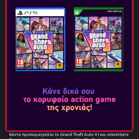
Επιλογή Έκδοσης:
Grand Theft Auto VI
Ο Τζέισον και η Λουσία πάντα γνώριζαν ότι οι πιθανότητες
ήταν εναντίον τους. Όμως, όταν μια εύκολη κομπίνα
στραβώνει, βρίσκονται στην πιο σκοτεινή πλευρά του πιο
ηλιόλουστου μέρους της Αμερικής, εν μέσω μιας
εγκληματικής συνωμοσίας που εξαπλώνεται σε ολόκληρη
την πολιτεία της Leonida, αναγκασμένοι να βασιστούν ο
ένας στον άλλον περισσότερο από ποτέ, αν θέλουν να βγουν
ζωντανοί.
Περιέχει:
• Κωδικό λήψης μέσα στη συσκευασία για την υποστήριξη
της προφόρτωσης από τις 12 Νοεμβρίου
•
Bonus Προπαραγγελίας: Vintage Vice City Pack
BONUS ΠΡΟΠΑΡΑΓΓΕΛΙΑΣ –
VINTAGE VICE CITY PACK
Κάντε προπαραγγελία το Grand Theft Auto VI και αποκτήστε