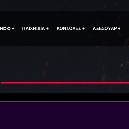
ENDO
ΠΑΙΧΝΙΔΙΑ
ΚΟΝΣΟΛΕΣ
ΑΞΕΣΟΥΑΡ