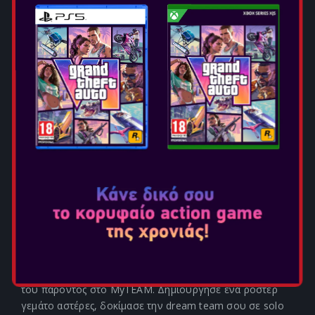
γρήγορους ρυθμούς σε solo και multiplayer modes.
ΦΤΙΑΞΕ ΟΜΑΔΑ ΚΑΙ
ΔΙΕΚΔΙΚΗΣΕ ΤΗ ΝΙΚΗ
Γράψε τον δικό σου θρύλο στο MyCAREER
δημιουργώντας έναν MyPLAYER ικανό να οδηγήσει μια
ομάδα μέχρι τους Τελικούς του NBA. Κατάκτησε ατομικές
και ομαδικές επιτυχίες, ύψωσε λάβαρα και παίξε με
στόχο την είσοδο στο Hall of Fame. Ένωσε δυνάμεις με
φίλους και αντιμετώπισε αντίπαλες ομάδες για να
αποδείξεις ποιος κυριαρχεί στο παρκέ.
ΕΝΩΣΕ ΘΡΥΛΟΥΣ ΣΤΟ
MYTEAM
Σύλλεξε και αγωνίσου με θρύλους του παρελθόντος και
του παρόντος στο MyTEAM. Δημιούργησε ένα ρόστερ
γεμάτο αστέρες, δοκίμασε την dream team σου σε solo