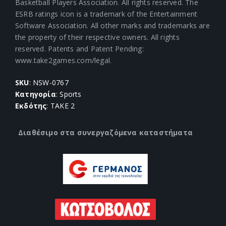
Basketball Players Association. All rights reserved. The
ESRB ratings icon is a trademark of the Entertainment
Software Association. All other marks and trademarks are
the property of their respective owners. All rights
reserved. Patents and Patent Pending:
www.take2games.com/legal.
SKU
: NSW-0767
Κατηγορία
: Sports
Εκδότης
: TAKE 2
Διαθέσιμο στα συνεργαζόμενα καταστήματα