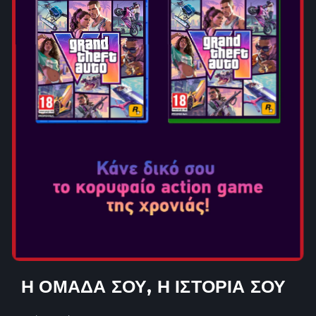
Δημιούργησε έναν MyPLAYER που ξεπερνά τα όρια του
παιχνιδιού και ανέβα τις ανταγωνιστικές βαθμίδες για να
φτάσεις στην κορυφή της δόξας στο ολοκαίνουργιο
MyCAREER. Συνεργάσου με φίλους στη νέο,
βελτιστοποιημένο City, κέρδισε αναγνώριση και αύξησε
το REP σου, και αναμετρήσου με αντίπαλες ομάδες για
την απόλυτη κυριαρχία στο Park.
ΕΝΩΣΕ ΘΡΥΛΟΥΣ ΣΤΟ
MYTEAM
Σύλλεξε και αγωνίσου με θρύλους του παρελθόντος και
του παρόντος στο MyTEAM. Δημιούργησε ένα ρόστερ
γεμάτο αστέρες, δοκίμασε την dream team σου σε solo
και multiplayer modes και απόκτησε νέες κάρτες για να
κάνεις το MyTEAM των ονείρων σου πραγματικότητα.
Η ΟΜΑΔΑ ΣΟΥ, Η ΙΣΤΟΡΙΑ ΣΟΥ