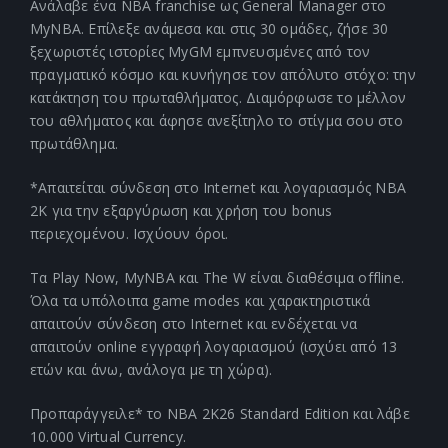
Ανάλαβε ένα NBA franchise ως General Manager στο
MyNBA. Επίλεξε ανάμεσα και στις 30 ομάδες, ζήσε 30
ξεχωριστές ιστορίες MyGM εμπνευσμένες από τον
πραγματικό κόσμο και κυνήγησε τον απόλυτο στόχο: την
κατάκτηση του πρωταθλήματος. Διαμόρφωσε το μέλλον
του αθλήματος και άφησε ανεξίτηλο το στίγμα σου στο
πρωτάθλημα.
*Απαιτείται σύνδεση στο Internet και λογαριασμός NBA
2K για την εξαργύρωση και χρήση του bonus
περιεχομένου. Ισχύουν όροι.
Τα Play Now, MyNBA και The W είναι διαθέσιμα offline.
Όλα τα υπόλοιπα game modes και χαρακτηριστικά
απαιτούν σύνδεση στο Internet και ενδέχεται να
απαιτούν online εγγραφή λογαριασμού (ισχύει από 13
ετών και άνω, ανάλογα με τη χώρα).
Προπαράγγειλε* το NBA 2K26 Standard Edition και λάβε
10.000 Virtual Currency.