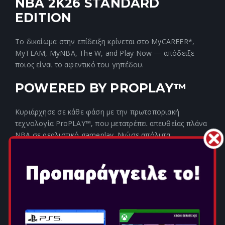
NBA 2K26 STANDARD
EDITION
Το δικαίωμα στην επίδειξη κρίνεται στο MyCAREER*,
MyTEAM, MyNBA, The W, and Play Now — απόδειξε
ποιος είναι το αφεντικό του γηπέδου.
POWERED BY PROPLAY™
Κυριάρχησε σε κάθε φάση με την πρωτοποριακή
τεχνολογία ProPLAY™, που μετατρέπει απευθείας πλάνα
NBA σε ρεαλιστικό gameplay. Νιώσε απόλυτα
συνδεδεμένος με κάθε ντρίμπλα και crossover χάρη στα
ανανεωμένα size-ups και ζήσε την ταχύτητα και τη
δυναμική κίνηση με τα ολοκαίνουργια χαρακτηριστικά
του ProPLAY.
ΦΤΙΑΞΕ ΟΜΑΔΑ ΣΤΟ CITY