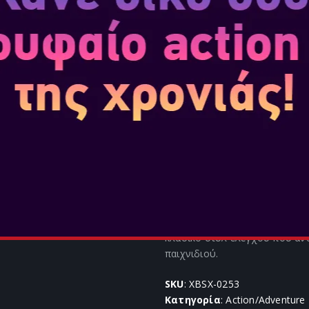
ΡΕΑΛΙΣΤΙΚΕΣ ΑΠ
Το σύστημα μάχης έχει αναβαθ
καθώς και τα μελανιάσματα και
αντικατοπτρίζονται σε πραγμα
του θα αφήσει το σημάδι του 
μοναδικού ταξιδιού κάθε παίκτ
ΑΚΡΩΣ ΚΑΘΗΛΩΤ
Οι παίκτες μπορούν να επιλέξ
που έχει προστεθεί. Αυτοί οι 
επικεντρωθείς πλήρως στο παιχ
stealth εμπειρίας επιβίωσης. Μ
κλασικό στυλ ελέγχου που ανα
παιχνιδιού.
SKU
: XBSX-0253
Κατηγορία
: Action/Adventure