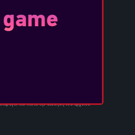
ΕΙΚΟΝΙΣΕΙΣ
μιστεί, με τη φθορά των ρούχων του Snake
 τα τραύματα από σφαίρες στο σώμα του, να
τικό χρόνο. Οποιοδήποτε τραύμα στο σώμα
μόνιμα, ακολουθώντας την ιστορία του
η μέσα στο παιχνίδι.
ΙΚΕΣ ΕΜΠΕΙΡΙΕΣ
ουν ένα νέο και πιο σύγχρονο στυλ ελέγχου
διαισθητικοί χειρισμοί σου επιτρέπουν να
νίδι και στις καθηλωτικές συγκινήσεις της
πορείς επίσης να επιλέξεις να παίξεις με ένα
παράγει πιο πιστά την αίσθηση του αρχικού