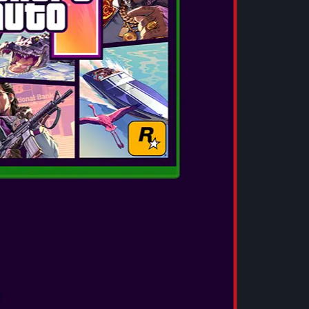
ΗΡΙΣΤΙΚΑ
ΨΕΣ, ΚΑΙ ΑΚΟΜΑ
ωνητικές ερμηνείες, το gameplay και η μουσική
αδικό, επιστρέφουν ανακατασκευασμένα για
το εξελικτικό άλμα δίνει νέα πνοή σε κάθε
ακατασκευάζει κάθε γωνιά του κόσμου.
ΠΟΔΟΣΗ ΓΡΑΦΙΚΩΝ
αμένα επίπεδα αποδίδονται με τεχνολογία
φικά ζωντανεύουν την άγρια ανάπτυξη των
 βάλτων άκρως λεπτομερώς. Οι χαρακτήρες
ή τρόπο που οι ρυτίδες του προσώπου, οι
 κινήσεις των ματιών και της ίριδας είναι
ς και εκφραστικές εκφράσεις προσώπων.