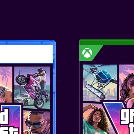
ΤΟ METAL GEAR
EATER ΣΗΜΑΤΟΔ
ΕΝΟΣ ΕΜΒΛΗΜΑΤ
Ανακάλυψε την ιστορία προέλ
πράκτορα Snake και άρχισε να 
METAL GEAR. Το METAL GEAR 
νέα γραφικά, καθηλωτικό παιχν
εντυπωσιακή του ιστορία, καθ
στον κόσμο του METAL GEAR.