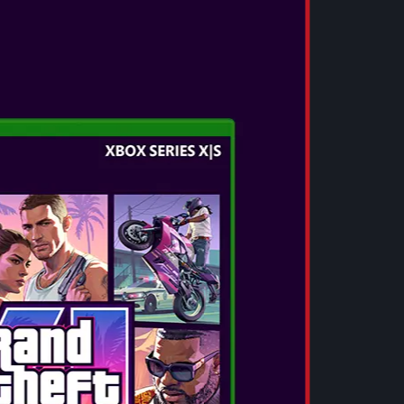
 SOLID Δ: SNAKE
ΟΤΕΙ ΤΗΝ ΕΠΙΣΤΡΟΦΗ
ΙΚΟΥ ΤΙΤΛΟΥ!
ευσης του εμβληματικού στρατιωτικού
ξετυλίγεις την πλοκή της θρυλικής σειράς
SOLID Δ: SNAKE EATER φέρνει πρωτοφανή
ίδι stealth δράσης και ήχους στην
ώς οι παίκτες επιστρέφουν για άλλη μια φορά