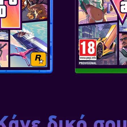
ΒΑΣΙΚΑ ΧΑΡΑΚΤ
ΟΛΑ ΟΣΑ ΛΑΤΡΕ
ΠΕΡΙΣΣΟΤΕΡΑ
Η ιστορία, οι χαρακτήρες, οι φ
που έκαναν το πρωτότυπο μον
τις σύγχρονες κονσόλες. Αυτό 
κινηματογραφική σκηνή και αν
ΕΚΠΛΗΚΤΙΚΗ Α
Με την Unreal Engine 5, εκτετ
αιχμής. Τα απίστευτα νέα γρα
ζουγκλών, των δασών και των
αποδίδονται με τόσο λεπτομερ
πόροι, ακόμη και οι ξεχωριστές
ορατές, επιτρέποντας πλούσιε