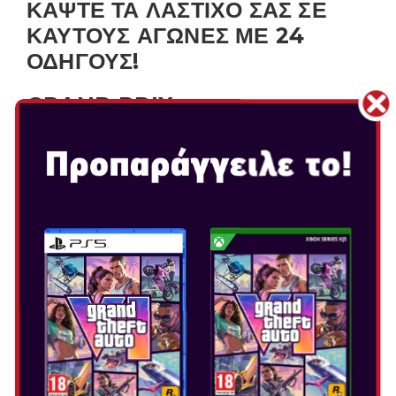
ΚΑΨΤΕ ΤΑ ΛΑΣΤΙΧΟ ΣΑΣ ΣΕ
ΚΑΥΤΟΥΣ ΑΓΩΝΕΣ ΜΕ 24
ΟΔΗΓΟΥΣ!
GRAND PRIX
Αγωνιστείτε για να κερδίσετε τους περισσότερους
πόντους σε τέσσερις συνδεδεμένες πίστες.
Προσπαθήστε να διεκδικήσετε την πρώτη θέση ανάμεσα
σε 24 δρομείς! Οι περιοχές ανάμεσα στις πίστες είναι
επίσης μέρος του αγώνα!
ΕΝΑ ΑΣΤΑΜΑΤΗΤΟ
ΥΠΕΡΑΣΤΙΚΟ ΡΑΛΙ
KNOCKOUT TOUR
Περάστε ορμητικά ανάμεσα σε διαδοχικές πίστες, χωρίς