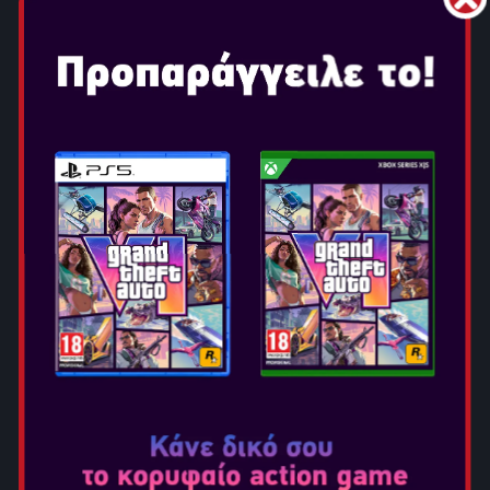
Μην χάσετε τη δράση. Αποδείξτε ότι είστε ο καλύτερος
στην πίστα!
ΧΤΙΣΤΕ ΤΗΝ ΚΑΡΙΕΡΑ ΣΑΣ
ΜΕΣΑ ΚΑΙ ΕΞΩ ΑΠΟ ΤΗΝ ΠΙΣΤΑ
Ζήστε ένα μοναδικό ταξίδι γεμάτο κρίσιμες στιγμές που
θα κάνουν την πορεία σας μοναδική και απρόβλεπτη.
Με μια ανανεωμένη δομή, έντονους αγώνες,
αντιπαλότητες και στρατηγικές επιλογές, το νέο career
mode του Supercross προσφέρει μια πιο καθηλωτική και
δυναμική εμπειρία από ποτέ.
ΜΙΑ ΠΛΗΡΩΣ ΑΝΑΝΕΩΜΕΝΗ
ΕΜΠΕΙΡΙΑ GAMEPLAY
Μπείτε κατευθείαν στη δράση και στη λάσπη! Χάρη στην