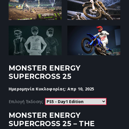
MONSTER ENERGY
SUPERCROSS 25
Ημερομηνία Κυκλοφορίας: Απρ 10, 2025
Επιλογή Έκδοσης:
MONSTER ENERGY
SUPERCROSS 25 – THE