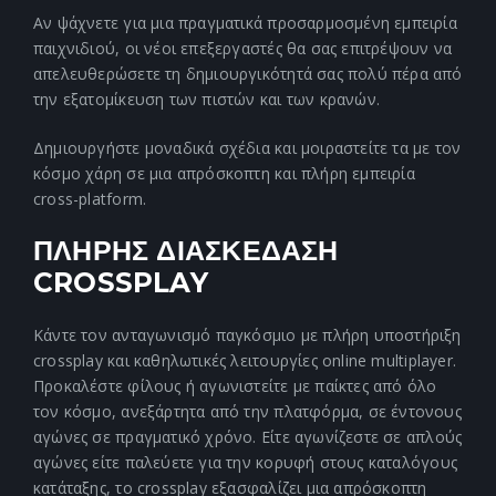
Αν ψάχνετε για μια πραγματικά προσαρμοσμένη εμπειρία
παιχνιδιού, οι νέοι επεξεργαστές θα σας επιτρέψουν να
απελευθερώσετε τη δημιουργικότητά σας πολύ πέρα από
την εξατομίκευση των πιστών και των κρανών.
Δημιουργήστε μοναδικά σχέδια και μοιραστείτε τα με τον
κόσμο χάρη σε μια απρόσκοπτη και πλήρη εμπειρία
cross-platform.
ΠΛΗΡΗΣ ΔΙΑΣΚΕΔΑΣΗ
CROSSPLAY
Κάντε τον ανταγωνισμό παγκόσμιο με πλήρη υποστήριξη
crossplay και καθηλωτικές λειτουργίες online multiplayer.
Προκαλέστε φίλους ή αγωνιστείτε με παίκτες από όλο
τον κόσμο, ανεξάρτητα από την πλατφόρμα, σε έντονους
αγώνες σε πραγματικό χρόνο. Είτε αγωνίζεστε σε απλούς
αγώνες είτε παλεύετε για την κορυφή στους καταλόγους
κατάταξης, το crossplay εξασφαλίζει μια απρόσκοπτη