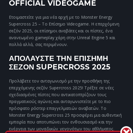
OFFICIAL VIDEOGAME
Ετοιμαστείτε για μια νέα αρχή με το Monster Energy
Supercross 25 – Το Επίσημο Videogame. Η επερχόμενη
σεζόν 2025, οι επίσημοι αναβάτες και οι πίστες, ένα
ανανεωμένο gameplay χάρη στην Unreal Engine 5 και
πολλά αλλά, σας περιμένουν.
ΑΠΟΛΑΥΣΤΕ ΤΗΝ ΕΠΙΣΗΜΗ
ΣΕΖΟΝ SUPERCROSS 2025
Προλάβετε τον ανταγωνισμό με την προσθήκη της
επερχόμενης σεζόν Supercross 2025! Τρέξτε σε νέες
σχεδιασμένες πίστες που αντικατοπτρίζουν τους
πραγματικούς αγώνες και ανταγωνιστείτε με το πιο
πρόσφατο ρόστερ επαγγελματιών αναβατών. Το
Monster Energy Supercross 25 προσφέρει μια αυθεντική
εμπειρία που αποτυπώνει τον ενθουσιασμό και την
ενέργεια των μοναδικών γεγονότων του αθλήματος.