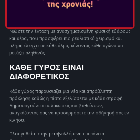
Unreal Engine 5, το Monster Energy Supercross 25 σας
επιτρέπει να νιώσετε κάθε χτύπημα και στροφή, καθώς
τρέχετε μανιωδώς με τους αντιπάλους σας.
Νιώστε την ένταση με ανασχηματισμένη φυσική εδάφους
και αέρα, που προσφέρει πιο ρεαλιστικό χειρισμό και
πλήρη έλεγχο σε κάθε άλμα, κάνοντας κάθε αγώνα να
μοιάζει αληθινός.
ΚΑΘΕ ΓΥΡΟΣ ΕΙΝΑΙ
ΔΙΑΦΟΡΕΤΙΚΟΣ
Κάθε γύρος παρουσιάζει μια νέα και απρόβλεπτη
πρόκληση καθώς η πίστα εξελίσσεται με κάθε στροφή.
Δημιουργούνται αυλακώσεις και βαθαίνουν,
αναγκάζοντάς σας να προσαρμόσετε την οδήγησή σας εν
κινήσει.
Πλοηγηθείτε στην μεταβαλλόμενη επιφάνεια