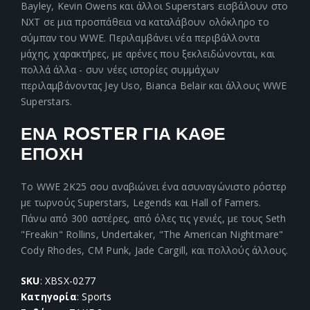
Bayley, Kevin Owens και άλλοι Superstars εισβάλουν στο
NXT σε μια προσπάθεια να καταλάβουν ολόκληρο το
σύμπαν του WWE. Περιλαμβάνει νέα περιβάλλοντα
μάχης, χαρακτήρες, με αρένες που ξεκλειδώνονται, και
πολλά άλλα - συν νέες ιστορίες συμμάχων
περιλαμβάνοντας Jey Uso, Bianca Belair και άλλους WWE
Superstars.
ΕΝΑ ROSTER ΓΙΑ ΚΑΘΕ
ΕΠΟΧΗ
Το WWE 2K25 σου αναβιώνει ένα ασυναγώνιστο ρόστερ
με τωρνούς Superstars, Legends και Hall of Famers.
Πάνω από 300 αστέρες, από όλες τις γενιές, με τους Seth
"Freakin" Rollins, Undertaker, "The American Nightmare"
Cody Rhodes, CM Punk, Jade Cargill, και πολλούς άλλους.
SKU
: XBSX-0277
Κατηγορία
: Sports