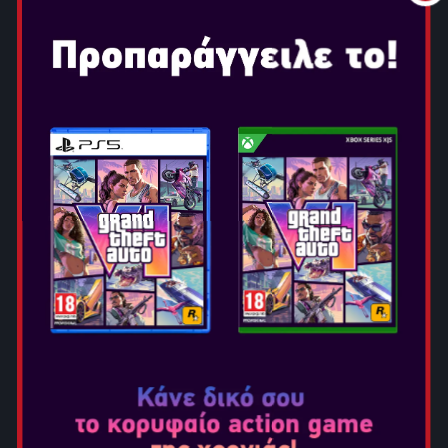
2K SHOWCASE: THE
BLOODLINE'S DYNASTY
Το ολοκαίνουργιο Showcase, με οικοδεσπότη τον "The
Wiseman" Paul Heyman, τιμά μια από τις πιο ιστορικές
δυναστείες οικογενειών στην πάλη. Ξαναζήστε θρυλικές
αναμετρήσεις ή ονειρεμένους αγώνες μεταξύ του the
Bloodline και των WWE Superstars και Legends.
ΔΙΕΥΡΥΜΕΝΟ GAMEPLAY
Το Ιntergender wrestling κάνει τo πολυαναμενόμενo
ντεμπούτο του στο franchise του WWE 2K!
Περιλαμβάνονται επιπλέον δυνατότητες όπως η
επιστροφή της πάλης με αλυσίδες, Underground και
Bloodline Rules τύποι αγώνων, barricade diving και
πολλά άλλα.
TΟ MYGM ΕΠΕΚΤΕΙΝΕΤΑΙ