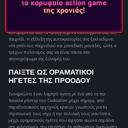
Διαμορφώστε τη δική σας πορεία μέσα στην ιστορία
καθώς αναδιαμορφώνετε την αυτοκρατορία σας στην
αρχή κάθε Εποχής, επιλέγοντας από ένα σύνολο νέων
επιλογών πολιτισμού σχετικών με την Εποχή, που
καθορίζονται από τα προηγούμενα επιτεύγματά σας στο
παιχνίδι. Η εξέλιξη της αυτοκρατορίας σας ξεκλειδώνει
νέα μπόνους παιχνιδιού και μοναδικές μονάδες, ώστε ο
τρέχων πολιτισμός σας να είναι πάντα στο
αποκορύφωμα της δύναμής του.
ΠΑΙΞΤΕ ΩΣ ΟΡΑΜΑΤΙΚΟΙ
ΗΓΕΤΕΣ ΤΗΣ ΠΡΟΟΔΟΥ
Ενσαρκώστε έναν λαμπρό ηγέτη με ένα από τα πιο
ποικίλα ρόστερ του Civilization μέχρι σήμερα, από
παραδοσιακούς αρχηγούς κρατών γνωστούς για τη
στρατιωτική τους ισχύ ή την πολιτική τους ικανότητα,
μέχρι οραματικούς ηγέτες που άφησαν αιώνια σημάδια
στη φιλοσοφία, την επιστήμη, τα ανθρώπινα δικαιώματα