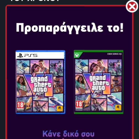
Ηγηθείτε της αυτοκρατορίας σας μέσα από ξεχωριστές
Εποχές της ανθρώπινης ιστορίας. Κάθε Εποχή είναι ένα
πλούσιο, μελετημένο ταξίδι, με μοναδικούς πολιτισμούς
που μπορείς να παίξεις, διαθέσιμους πόρους, εδάφη
προς εξερεύνηση με ακόμη και ολόκληρα συστήματα
παιχνιδιού, δημιουργώντας μια βαθιά, ιστορικά
καθηλωτική στρατηγική εμπειρία. Προσπαθήστε να
επιτύχετε σημαντικά επιστημονικά, πολιτιστικά,
στρατιωτικά και οικονομικά ορόσημα σε κάθε Εποχή για
να ξεκλειδώσετε σημαντικά πλεονεκτήματα στην
επόμενη!
ΕΞΕΛΙΞΤΕ ΤΗΝ ΑΥΤΟΚΡΑΤΟΡΙΑ
ΣΑΣ ΚΑΘΩΣ ΞΗΜΕΡΩΝΕΙ ΚΑΘΕ
ΝΕΑ ΕΠΟΧΗ
Για να χτίσετε μια κληρονομιά που πραγματικά αντέχει
στο πέρασμα του χρόνου, πρέπει να προσαρμοστείτε.