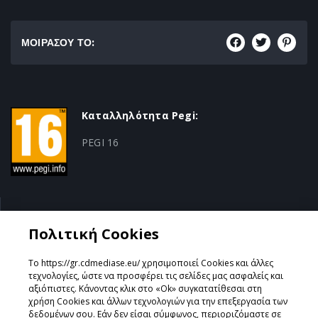
ΜΟΙΡΑΣΟΥ ΤΟ:
Καταλληλότητα Pegi:
PEGI 16
Κατηγορία:
Πολιτική Cookies
Survival Horror
Το https://gr.cdmediase.eu/ χρησιμοποιεί Cookies και άλλες
τεχνολογίες, ώστε να προσφέρει τις σελίδες μας ασφαλείς και
αξιόπιστες. Κάνοντας κλικ στο «Ok» συγκατατίθεσαι στη
χρήση Cookies και άλλων τεχνολογιών για την επεξεργασία των
Σχεδιάστηκε & Υλοποιήθηκε από
GeeSmo - Internet
δεδομένων σου. Εάν δεν είσαι σύμφωνος, περιοριζόμαστε σε