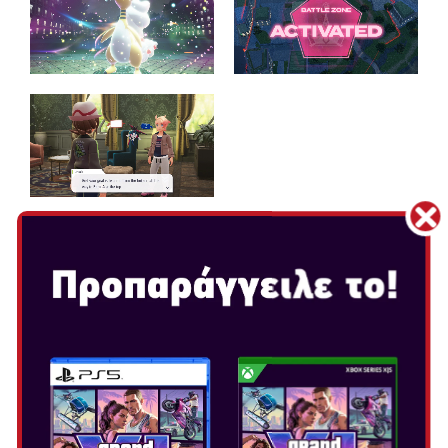
POKÉMON LEGENDS: Z-A
Ημερομηνία Κυκλοφορίας: Οκτ 16, 2025
Επιλογή Έκδοσης:
POKÉMON LEGENDS: Z-A
Μια φιλόδοξη νέα περιπέτεια διαδραματίζεται στη
Lumiose City
και σας περιμένει στο
Pokémon