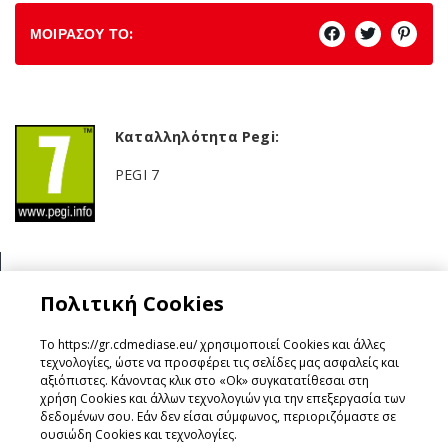
ΜΟΙΡΑΣΟΥ ΤΟ:
Καταλληλότητα Pegi:
PEGI 7
Κατηγορία:
Πολιτική Cookies
RPG
Το https://gr.cdmediase.eu/ χρησιμοποιεί Cookies και άλλες
τεχνολογίες, ώστε να προσφέρει τις σελίδες μας ασφαλείς και
αξιόπιστες. Κάνοντας κλικ στο «Ok» συγκατατίθεσαι στη
χρήση Cookies και άλλων τεχνολογιών για την επεξεργασία των
Σχεδιάστηκε & Υλοποιήθηκε από
GeeSmo - Internet
δεδομένων σου. Εάν δεν είσαι σύμφωνος, περιοριζόμαστε σε
Transformation
ουσιώδη Cookies και τεχνολογίες.