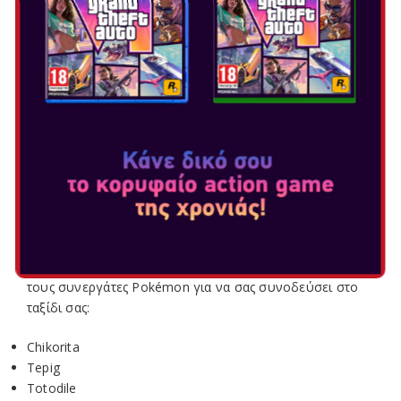
Legends: Z-A
, που έρχεται στο
Nintendo Switch
στα
τέλη του 2025 (16/10/2025). Εξερευνήστε την πόλη,
ξετυλίξτε τα μυστικά της και πολεμήστε Pokémon όπως
ποτέ άλλοτε!
ΜΙΑ ΦΩΤΕΙΝΗ ΜΗΤΡΟΠΟΛΗ
Ένα σχέδιο αστικής ανάπλασης βρίσκεται σε εξέλιξη στη
Lumiose City! Ο στόχος: να μετατραπεί σε ένα μέρος που
τα Pokémon και οι άνθρωποι μπορούν πραγματικά να
μοιράζονται.
Λίγο μετά την άφιξή σας, θα επιλέξετε έναν από αυτούς
τους συνεργάτες Pokémon για να σας συνοδεύσει στο
ταξίδι σας:
Chikorita
Tepig
Totodile