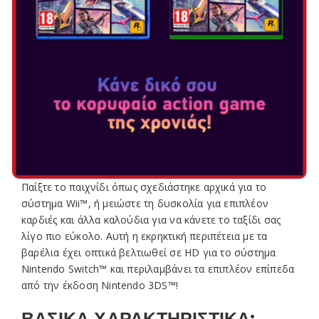
Επιλογή Έκδοσης:
Απολαύστε την 2D platform δράση του Donkey Kong
Island! Βοηθήστε τον Donkey Kong και τον Diddy Kong
να ανακτήσουν το πολύτιμο απόθεμα μπανάνας τους
από την κακόβουλη φυλή Tiki Tak! Πατήστε εχθρούς,
περάστε μέσα από βαρέλια, οδηγήστε πυραύλους και
βαγόνια ορυχείων (και ακόμη και τον Rambi τον
ρινόκερο) σε 80 επίπεδα σε εννέα κόσμους.
Παίξτε το παιχνίδι όπως σχεδιάστηκε αρχικά για το
σύστημα Wii™, ή μειώστε τη δυσκολία για επιπλέον
καρδιές και άλλα καλούδια για να κάνετε το ταξίδι σας
λίγο πιο εύκολο. Αυτή η εκρηκτική περιπέτεια με τα
βαρέλια έχει οπτικά βελτιωθεί σε HD για το σύστημα
Nintendo Switch™ και περιλαμβάνει τα επιπλέον επίπεδα
από την έκδοση Nintendo 3DS™!
ΒΑΣΙΚΑ ΧΑΡΑΚΤΗΡΙΣΤΙΚΑ: