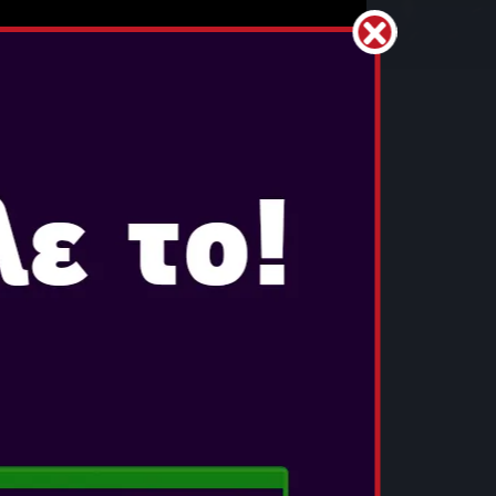
 QUIDDITCH
οε 8, 2024