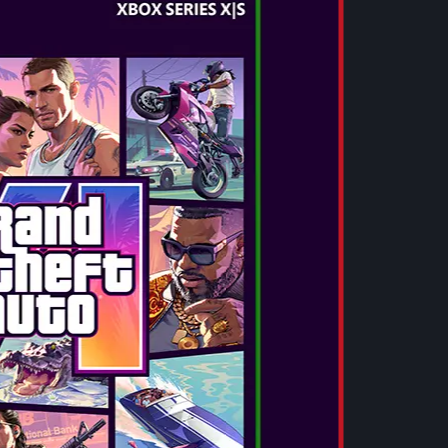
ΦΑΛΑΙΟ ΑΠΟΓΕΙΩΝΕΤΑΙ!
μο του Quidditch παίζοντας μόνος ή
νιδιού με τους φίλους και την οικογένεια σας.
ΕΤΕ
τον κήπο του Weasley Burrow έως
Quidditch World Cup, εξασκηθείτε και γίνετε
 ή σε online co-op με ομάδες από έως τρεις
ομάδα σας, το χάρτη, τη δυσκολία και παίξτε