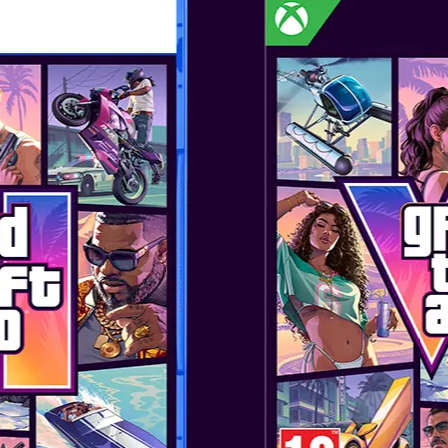
ΤΟ ΕΠΟΜΕΝΟ ΚΕ
Μπείτε στον συναρπαστικό κόσ
μοιραστείτε τη μαγεία του παιχ
ΠΟΛΛΟΙ ΤΡΟΠΟΙ ΓΙΑ ΝΑ ΠΑΙΞ
Career Mode:
Από παιχνίδια σ
συναρπαστικούς αγώνες για το 
πρωταθλητής σε solo παιχνίδια
φίλους.
Exhibition Matches:
Στήστε την 