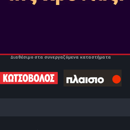
Το Harry Potter: Quidditch Ch
Σχολικές φόρμες και Οικόσημα
Hogwarts - Gryffindor, Slytheri
SKU
: NSW-0740
Κατηγορία
: Sports
Εκδότης
: WARNER BROS
Διαθέσιμο στα συνεργαζόμενα καταστήματα