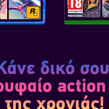
μόνος ή σε ομάδες από έως τρε
Player vs Player:
Δοκιμάστε τις
ενάντια σε άλλες ομάδες Quiddi
ΖΗΣΤΕ ΤΗ ΦΑΝΤΑΣΙΑ ΤΟΥ Q
Ανεβείτε στα ύψη σε μια από τι
Beater, η κάθε μια με το δικό
Quidditch, αλλά και χάρτες π
εμφανίζονται για πρώτη φορά.
ΤΟ ΔΙΚΟ ΣΑΣ QUIDDITCH, Μ
Σχεδιάστε τη στρατηγική σας:
Α
χρησιμοποιώντας πόντους και 
κάθε θέση. Αλλάξτε τον τρόπο
σκούπα σας.
Παίξτε ως ο εαυτός σας ή ως έ
Harry Potter:
Επιλογές τροποπο
χαρακτήρων σας επιτρέπουν ν
παιχνιδιού.