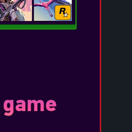
ις φίλους στο online co-op.
 ικανότητες σας σε διαδικτυακούς αγώνες
tch.
UIDDITCH
ς κλασσικές θέσεις, Chaser, Seeker, Keeper, ή
 της στυλ παιχνιδιού. Μπείτε σε θρυλικά γήπεδα
ου απεικονίζουν περιοχές του κόσμου που
Ε ΤΟΝ ΔΙΚΟ ΣΑΣ ΤΡΟΠΟ
ναβαθμίστε τις ικανότητες σας
προσαρμόστε το στυλ του παιχνιδιού σας για
 που πετάτε αλλάζοντας και αναβαθμίζοντας τη
νας από τους εικονικού χαρακτήρες από το
ίησης χαρακτήρα και κλασσικά σχέδια
α εκφράσετε το προσωπικό σας στυλ