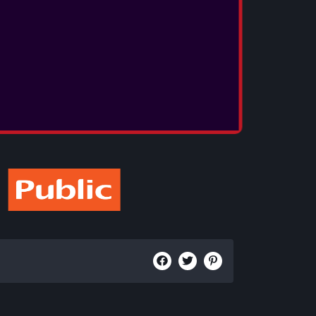
ampions Deluxe Pack περιλαμβάνει Σκούπες,
 για κάθε έναν από τους τέσσερις Οίκους του
n, Ravenclaw & Hufflepuff.