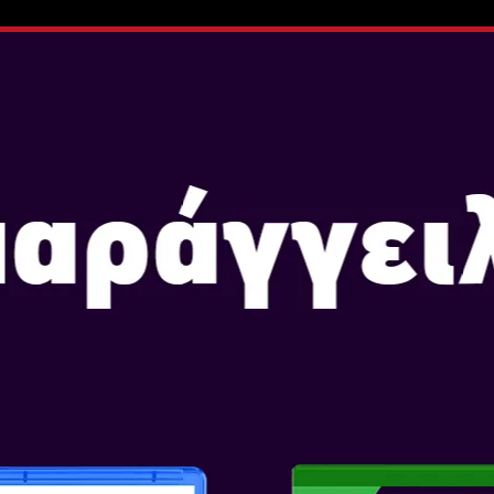
ΑΓΟΡΑΣΕ ΤΩΡΑ
HARRY POTTER
CHAMPIONS
Ημερομηνία Κυκλοφορίας: Ν
Επιλογή Έκδοσης: