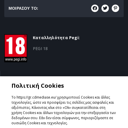
ΜΟΙΡΑΣΟΥ ΤΟ:
Καταλληλότητα Pegi:
PEGI 18
Κατηγορία:
Πολιτική Cookies
Survival Horror
Το https://gr.cdmediase.eu/ χρησιμοποιεί Cookies και άλλες
τεχνολογίες, ώστε να προσφέρει τις σελίδες μας ασφαλείς και
αξιόπιστες. Κάνοντας κλικ στο «Ok» συγκατατίθεσαι στη
χρήση Cookies και άλλων τεχνολογιών για την επεξεργασία των
Σχεδιάστηκε & Υλοποιήθηκε από
GeeSmo - Internet
δεδομένων σου. Εάν δεν είσαι σύμφωνος, περιοριζόμαστε σε
Transformation
ουσιώδη Cookies και τεχνολογίες.