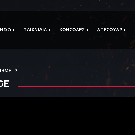
ENDO
ΠΑΙΧΝΙΔΙΑ
ΚΟΝΣΟΛΕΣ
ΑΞΕΣΟΥΑΡ
RROR
GE