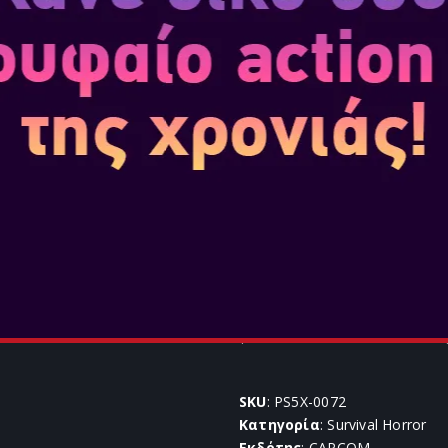
Εξέλιξη μάχης.
Εκτός από συμ
Ethan μπορεί πλέον να αμύνετα
κλωτσάει τους εχθρούς μακρυά
κίνηση. Αυτό σας επιτρέπει να
καλύτερη προσέγγιση και να ε
περιμένουν.
Εορταστικό Μπόνους για τ
περιλαμβάνει πρόσβαση σε μια
Resident Evil Re:Verse
και έρχε
πλήθος αγαπημένων χαρρακτήρω
σε deathmatch μάχες 4 έως 6 π
Παίξτε σε κονσόλες νέας α
Evil Village
μπορεί να αναβαθμι
έκδοση του PlayStation 5 και υ
για τις κονσόλες Xbox Series X
SKU
: PS5X-0072
Κατηγορία
: Survival Horror
Εκδότης
: CAPCOM