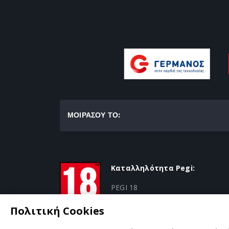
ΜΟΙΡΑΣΟΥ ΤΟ:
Καταλληλότητα Pegi:
PEGI 18
Πολιτική Cookies