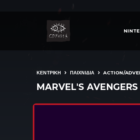
NINT
ΚΕΝΤΡΙΚΗ
ΠΑΙΧΝΙΔΙΑ
ACTION/ADV
MARVEL'S AVENGERS