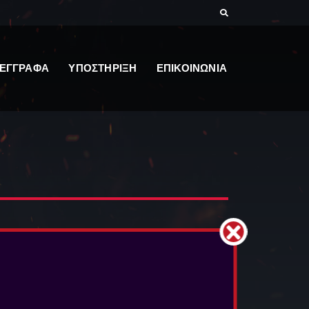
ΕΓΓΡΑΦΑ
ΥΠΟΣΤΗΡΙΞΗ
ΕΠΙΚΟΙΝΩΝΙΑ
NGERS
επ 4, 2020