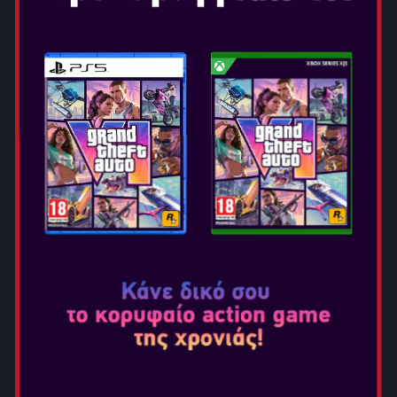
AVENGERS
ΠΡΟΣΚΑΛΕΙ ΤΟΥΣ
ΠΑΙΚΤΕΣ ΝΑ ΖΗΣΟΥΝ
ΤΑ ΟΝΕΙΡΑ ΤΟΥΣ ΩΣ
ΣΟΥΠΕΡ ΗΡΩΕΣ.
Εξαιρετική αφήγηση και ένα διαρκώς αναπτυσσόμενο
σύμπαν σας δίνουν την οριστική εμπειρία παιχνιδιού
των Avengers. Τελειοποιήστε εξαιρετικές ικανότητες,
εξατομικεύστε ένα αυξανόμενο ρόστερ ηρώων,
συγκεντρωθείτε σε ομάδες έως και τεσσάρων παικτών
και υπερασπίστε τη γη ενάντια σε κλιμακούμενες απειλές.
Το Marvel’s Avengers ξεκινά με το A-Day, την ημέρα
όπου ο Captain America, ο Iron Man, ο Hulk, η Black
Widow και ο Thor εγκαινιάζουν το Αρχηγείο υψηλής