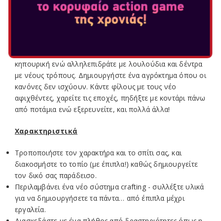
Ήρεμη δημιουργικότητα και διασκέδαση σας περιμένουν
καθώς φτιάχνετε τη νέα σας ζωή όπως ακριβώς τη θέλετε.
Συλλέξτε αντικείμενα και φτιάξτε ότι χρειάζεστε, από
είδη πολυτελείας μέχρι χρήσιμα εργαλεία. Δοκιμάστε την
κηπουρική ενώ αλληλεπιδράτε με λουλούδια και δέντρα
με νέους τρόπους. Δημιουργήστε ένα αγρόκτημα όπου οι
κανόνες δεν ισχύουν. Κάντε φίλους με τους νέο
αφιχθέντες, χαρείτε τις εποχές, πηδήξτε με κοντάρι πάνω
από ποτάμια ενώ εξερευνείτε, και πολλά άλλα!
Χαρακτηριστικά
Τροποποιήστε τον χαρακτήρα και το σπίτι σας, και
διακοσμήστε το τοπίο (με έπιπλα!) καθώς δημιουργείτε
τον δικό σας παράδεισο.
Περιλαμβάνει ένα νέο σύστημα crafting - συλλέξτε υλικά
για να δημιουργήσετε τα πάντα… από έπιπλα μέχρι
εργαλεία.
Διασκεδάστε με ένα πλήθος από δραστηριότητες όπως η