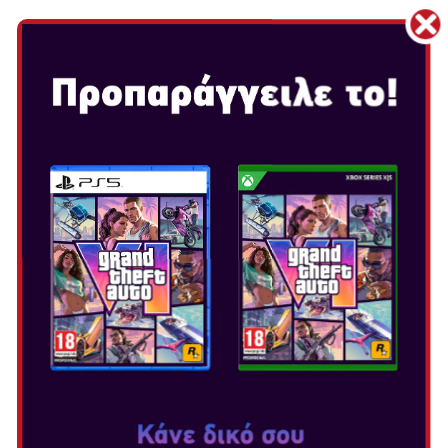
Επιλογή Έκδοσης:
ΤΟ ΠΟΛΥΑΓΑΠΗΜΕΝΟ
ANIMAL CROSSING
ΕΡΧΕΤΑΙ ΣΤΟ
NINTENDO SWITCH!
Αν η μοντέρνα ζωή σας έχει εξοντώσει, ο Tom Nook σας
έχει μια νέα πρόταση που θα λατρέψετε: το Deserted
Island Getaway Package! Σίγουρα, έχετε συναντήσει και
άλλους ενδιαφέροντες χαρακτήρες, έχετε περάσει
υπέροχα στην πόλη, και έχετε κάνει και κοινωφελή
εργασία. Αλλά βαθιά μέσα σας θέλατε πάντα... ελευθερία.
Ίσως ένας μακρύς περίπατος στην παραλία ενός ερημικού
νησιού, όπου η αγνή και πλούσια φύση σας περιμένει,
είναι ότι ακριβώς χρειάζεστε.