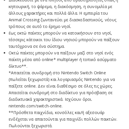
κηπουρική, το ψάρεμα, η διακόσμηση, η συνομιλία με
άλλους χαρακτήρες και πολλά άλλα. Η εμπειρία του
Animal Crossing ζωντανεύει με διασκεδαστικούς, νέους
τρόπους σε αυτό το έρημο νησί.
έως οκτώ παίκτες μπορούν να κατοικήσουν στο νησί,
τέσσερις κάτοικοι του ίδιου νησιού μπορούν να παίξουν
ταυτόχρονα σε ένα σύστημα.
Οκτώ παίκτες μπορούν να παίξουν μαζί στο νησί ενός
παίκτη μέσα από online* multiplayer ή τοπικό ασύρματο
δίκτυο**.
*Απαιτείται συνδρομή στο Nintendo Switch Online
(πωλείται ξεχωριστά) και λογαριασμός Nintendo για να
παίξετε online. Δεν είναι διαθέσιμο σε όλες τις χώρες.
Απαιτείται συνδρομή στο διαδίκτυο για πρόσβαση σε
διαδικτυακά χαρακτηριστικά. Ισχύουν όροι.
nintendo.com/switch-online.
**Πρόσθετα παιχνίδια, κονσόλες και/ή αξεσουάρ
ενδέχεται να απαιτούνται για παιχνίδι πολλών παικτών.
Πωλούνται ξεχωριστά.