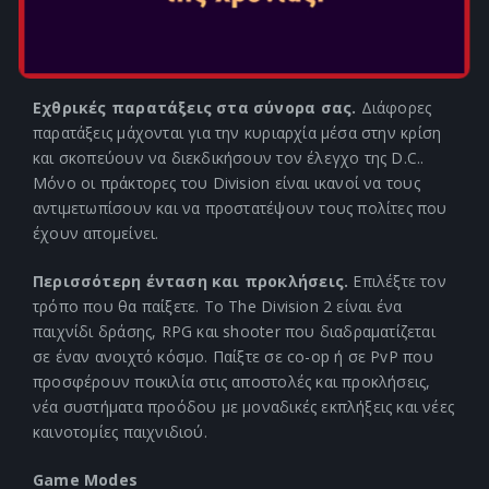
παιχνιδιού σας φέρνει ακόμα πιο κοντά στα ιστορικά
μνημεία, φυσικά τοπία, γειτονιές και τις κρυψώνες του
εχθρού.
Εχθρικές παρατάξεις στα σύνορα σας.
Διάφορες
παρατάξεις μάχονται για την κυριαρχία μέσα στην κρίση
και σκοπεύουν να διεκδικήσουν τον έλεγχο της D.C..
Μόνο οι πράκτορες του Division είναι ικανοί να τους
αντιμετωπίσουν και να προστατέψουν τους πολίτες που
έχουν απομείνει.
Περισσότερη ένταση και προκλήσεις.
Επιλέξτε τον
τρόπο που θα παίξετε. Το The Division 2 είναι ένα
παιχνίδι δράσης, RPG και shooter που διαδραματίζεται
σε έναν ανοιχτό κόσμο. Παίξτε σε co-op ή σε PvP που
προσφέρουν ποικιλία στις αποστολές και προκλήσεις,
νέα συστήματα προόδου με μοναδικές εκπλήξεις και νέες
καινοτομίες παιχνιδιού.
Game Modes