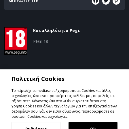
ΜΟΙΡΑΣΟΥ ΤΟ:
Καταλληλότητα Pegi:
PEGI 18
Κατηγορία:
Πολιτική Cookies
Third Person Shooter
Το https://gr.cdmediase.eu/ χρησιμοποιεί Cookies και άλλες
τεχνολογίες, ώστε να προσφέρει τις σελίδες μας ασφαλείς και
αξιόπιστες. Κάνοντας κλικ στο «Ok» συγκατατίθεσαι στη
χρήση Cookies και άλλων τεχνολογιών για την επεξεργασία των
Σχεδιάστηκε & Υλοποιήθηκε από
GeeSmo - Internet
δεδομένων σου. Εάν δεν είσαι σύμφωνος, περιοριζόμαστε σε
Transformation
ουσιώδη Cookies και τεχνολογίες.
Ρυθμίσεις
Ok