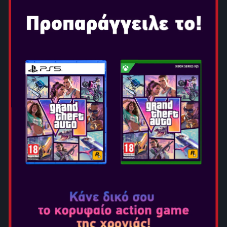
Από τότε οι πράκτορες του The Division μάχονται για να
σώσουν ότι έχει απομείνει από τον πληθυσμό. Τώρα τα
πράγματα κλιμακώνονται. Η Washington D.C., η πιο
προστατευμένη πόλη στον κόσμο, απειλείται, με
αποτέλεσμα όλο το έθνος να βρίσκεται στα πρόθυρα της
κατάρρευσης. Ως πράκτορες του The Division είστε η
τελευταία ελπίδα της κοινωνίας μετά την πανδημία.
Χαρακτηριστικά
Εξοπλιστείτε και σώστε την D.C.
- Είστε μέλος του
Division, μιας ειδικής ομάδας πρακτόρων που λειτουργεί
ως η τελευταία γραμμή άμυνας. Με την πρωτεύουσα να
απειλείται ήρθε η ώρα να εξοπλιστείτε και να
χρησιμοποιήσετε τις μοναδικές σας ικανότητες για να
αντιμετωπίσετε τη νέα απειλή.
Η Πρωτεύουσα κινδυνεύει
. Για πρώτη φορά η
αναπαράσταση της Washington D.C. Είναι σε κλίμακα 1:1,
κάνοντας το παιχνίδι ακόμα πιο αυθεντικό. Ο χάρτης