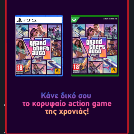
βοηθήσετε και να ηγηθείτε της μάχης.Στο νέο επεισόδιο
της βραβευμένης σειράς Far Cry, είστε η τελευταία
γραμμή άμυνας στην μεταμορφωμένη, αποκαλυπτική
επαρχία Hope. Βοηθήστε τους Επιζήσαντες (Survivors) να
γίνουν πιο δυνατοί, φτιάξτε ένα αυτοσχέδιο
οπλοστάσιο μέσα από την Κλιμάκωση (Escalations) και
Αποστολές (Expeditions) σε όλη τη περιοχή και κάντε
απρόσμενες συμμαχίες για να πολεμήσετε και να
επιβιώσετε σε ένα επικίνδυνο περιβάλλον.
Χαρακτηριστικά
Πολεμήστε για την επιβίωση σε έναν κόσμο μετά
την Αποκάλυψη
Τεράστια λιβάδια με λουλούδια και πυκνή βλάστηση σας
προσκαλούν σε ένα πανέμορφο αλλά θανατηφόρο τοπίο
για να το εξερευνήσετε μόνος ή με έναν φίλο σε co-op
παιχνίδι δύο παικτών.
Η πανίδα δεν έχει επιζήσει ανέγγιχτή από την