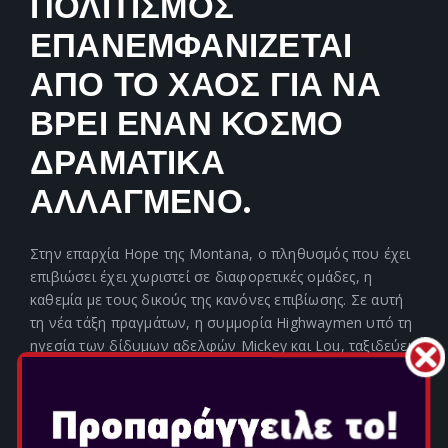
ΠΟΛΙΤΙΣΜΟΣ
ΕΠΑΝΕΜΦΑΝΙΖΕΤΑΙ
ΑΠΟ ΤΟ ΧΑΟΣ ΓΙΑ ΝΑ
ΒΡΕΙ ΕΝΑΝ ΚΟΣΜΟ
ΔΡΑΜΑΤΙΚΑ
ΑΛΛΑΓΜΕΝΟ.
Στην επαρχία Hope της Montana, ο πληθυσμός που έχει
επιβιώσει έχει χωριστεί σε διαφορετικές ομάδες, η
καθεμία με τους δικούς της κανόνες επιβίωσης. Σε αυτή
τη νέα τάξη πραγμάτων, η συμμορία Highwaymen υπό τη
ηγεσία των δίδυμων αδελφών Mickey και Lou, ταξιδεύει
από μέρος σε μέρος αρπάζοντας όλες τις προμήθειες από
παντού. Οι Επιζήσαντες (Survivors) προσπαθούν να
υπερασπιστούν τον τόπο τους ενάντια στις επιθέσεις
των Highwaymen και είναι στο χέρι σας να τους