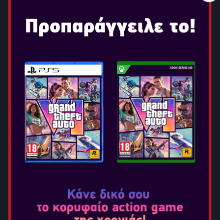
ΕΝΤΟΝΗ ΕΜΠΕΙΡΙΑ
ΠΑΙΧΝΙΔΙΟΥ.
Με ρεαλιστικά γραφικά, τρομακτικό ήχο, νέα οπτική
γωνία λήψης πάνω από τον ώμο, μοντέρντο χειρισμό και
gameplay modes από το αρχικό παιχνίδι, το Resident Evil
2 είναι μια νέα εκδοχή της κλασικής σειράς τρόμου.
Παίξτε με τον εκπαιδευόμενο αστυνομικό Leon Kennedy
και την φοιτήτρια Claire Renfield που συναντιούνται κατά
τη διάρκεις της καταστροφικής έξαρσης στο Racoon City
που μεταμόρφωσε τον πληθισμό σε φονικά ζόμπι. Ο
Leon και η Claire έχουν τις δικές τους ξεχωριστές
περιπέτειες που μπορείτε να παίξετε, επιτρέποντας σας
έτσι να δείτε την ιστορία και από τις δύο οπτικές γωνίες.
Η μοίρα τους είναι στα χέρια σας καθώς συνεργάζονται
για να επιβιώσουν και να μάθουν τι κρύβεται πίσω από
τις τρομακτικές επιθέσεις στην πόλη. Θα καταφέρουν να
βγούν ζωντανοί;