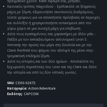
πραγματικό χρόνο. Κάθε σφαίρα σας, μετράει.
Εικονικός τρόπος παιχνιδιού - Εμπλακείτε σε ξέφρενες
μάχες με ζόμπι, εξερευνήστε σκοτεινούς διαδρόμους,
λύστε γρίφους για να αποκτήσετε πρόσβαση σε περιοχές
και συλλέξτε ή χρησιμοποιήστε αντικείμενα από τον
γύρω χώρο σε μια συνεχή μάχη για επιβίωση.
Δείτε τους αγαπημένους σας χαρακτήρες με άλλο μάτι -
Παίξτε με τον εκπαιδευόμενο αστυνομικό Leon S.
Kennedy την πρώτη του μέρα στη δουλεία και με την
Claire Renfield που ψάχνει τον αδελφό της μέσα στην
τρομακτική επιδημία ζόμπι.
Δείτε τις ιστορίες και των δύο ηρώων - Απολαύστε τις
ξεχωριστές περιπέτειες του Leon και της Claire και δείτε
την ιστορία και από τις δύο οπτικές γωνίες.
SKU
: CD00-02672
Κατηγορία
: Action/Adventure
Εκδότης
: CAPCOM