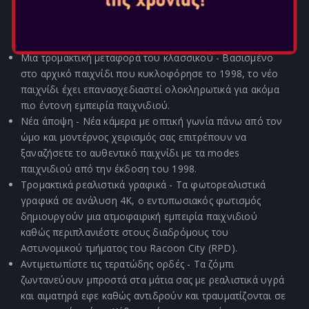
Χαρακτηριστικά
Μια τρομακτική μεταφορά του κλασσικού - Βασισμένο
στο αρχικό παιχνίδι που κυκλοφόρησε το 1998, το νέο
παιχνίδι έχει επανασχεδιαστεί ολοκληρωτικά για ακόμα
πιο έντονη εμπειρία παιχνιδιού.
Νέα άποψη - Νέα κάμερα με οπτική γωνία πάνω από τον
ώμο και μοντέρνος χειρισμός σας επιτρέπουν να
ξαναζήσετε το αυθεντικό παιχνίδι με τα modes
παιχνιδιού από την έκδοση του 1998.
Τρομακτικά ρεαλιστικά γραφικά - Τα φωτορεαλιστικά
γραφικά σε ανάλυση 4Κ, ο εντυπωσιακός φωτισμός
δημιουργούν μια ατμοφαιρική εμπειρία παιχνιδιού
καθώς περιπλανιέστε στους διαδρόμους του
Αστυνομικού τμήματος του Racoon City (RPD).
Αντιμετωπίστε τις τερατώδης ορδές - Τα ζόμπι
ζωντανεύουν μπροστά στα μάτια σας με ρεαλιστικά υγρά
και αιματηρά εφε καθώς αντιδρούν και τραυματίζονται σε