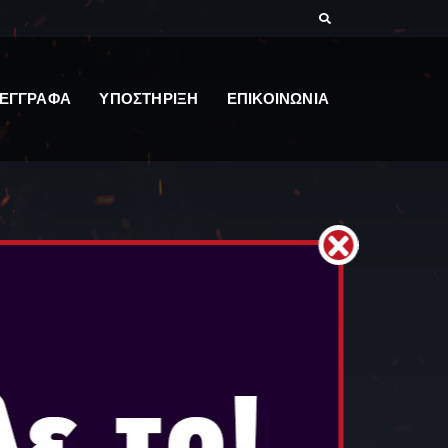
ΕΓΓΡΑΦΑ
ΥΠΟΣΤΗΡΙΞΗ
ΕΠΙΚΟΙΝΩΝΙΑ