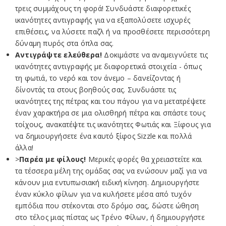
τρεις συμμάχους τη φορά! Συνδυάστε διαφορετικές
ικανότητες αντιγραφής για να εξαπολύσετε ισχυρές
επιθέσεις, να λύσετε παζλ ή να προσθέσετε περισσότερη
δύναμη πυρός στα όπλα σας.
Αντιγράψτε ελεύθερα!
Δοκιμάστε να αναμειγνύετε τις
ικανότητες αντιγραφής με διαφορετικά στοιχεία - όπως
τη φωτιά, το νερό και τον άνεμο – δανείζοντας ή
δίνοντάς τα στους βοηθούς σας. Συνδυάστε τις
ικανότητες της πέτρας και του πάγου για να μετατρέψετε
έναν χαρακτήρα σε μια ολισθηρή πέτρα και σπάστε τους
τοίχους, ανακατέψτε τις ικανότητες Φωτιάς και Ξίφους για
να δημιουργήσετε ένα καυτό ξίφος Sizzle και πολλά
άλλα!
>
Παρέα με φίλους!
Μερικές φορές θα χρειαστείτε και
τα τέσσερα μέλη της ομάδας σας να ενώσουν μαζί για να
κάνουν μια εντυπωσιακή ειδική κίνηση. Δημιουργήστε
έναν κύκλο φίλων για να κυλήσετε μέσα από τυχόν
εμπόδια που στέκονται στο δρόμο σας, δώστε ώθηση
στο τέλος μιας πίστας ως Τρένο Φίλων, ή δημιουργήστε