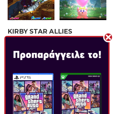
KIRBY STAR ALLIES
Ημερομηνία Κυκλοφορίας: Μαρ 16, 2018
Επιλογή Έκδοσης:
ΣΥΝΕΡΓΑΣΤΕΙΤΕ ΜΕ ΤΟΥΣ ΦΙΛΟΥΣ ΣΑΣ ΚΑΙ
ΑΠΕΛΕΥΘΕΡΩΣΕΤΕ ΤΟ ΠΛΗΡΕΣ ΔΥΝΑΜΙΚΟ
ΣΑΣ ΣΤΟ KIRBY STAR ALLIES, ΜΙΑ
ΦΑΝΤΑΣΤΙΚΗ ΠΕΡΙΠΕΤΕΙΑ ΠΛΑΤΦΟΡΜΑΣ
ΓΙΑ ΕΩΣ ΚΑΙ ΤΕΣΣΕΡΙΣ ΠΑΙΚΤΕΣ, ΜΟΝΟ
ΣΤΟ NINTENDO SWITCH.
Μέχρι και ως τέσσερις παίκτες* μπορείτε να ταξιδέψετε
μαζί στην Dream Land, συνδυάζοντας Copy Abilities για