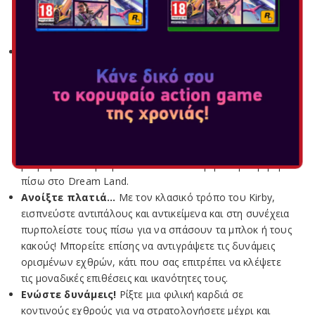
να πραγματοποιήσετε θεαματικές ειδικές κινήσεις ή
ακόμα και να δημιουργήσετε νέες δυνάμεις!
Περίεργος καιρός.
Το Dream Land βυθίζεται στο χάος
όταν οι Σκοτεινές Καρδιές αρχίζουν να πέφτουν από τον
ουρανό, μετατρέποντας σε σατανικούς όλους όσους
συναντούν. Όταν μια από τις καρδιές χτυπά τον Kirby,
ωστόσο, έχει το αντίθετο αποτέλεσμα! Ο Kirby αποκτά τη
δύναμη να εξαπλώσει την αγάπη, επιτρέποντάς του να
στρατολογήσει απίθανους συμμάχους για να τον
βοηθήσουν στην προσπάθειά του να φέρει την ειρήνη
πίσω στο Dream Land.
Ανοίξτε πλατιά...
Με τον κλασικό τρόπο του Kirby,
εισπνεύστε αντιπάλους και αντικείμενα και στη συνέχεια
πυρπολείστε τους πίσω για να σπάσουν τα μπλοκ ή τους
κακούς! Μπορείτε επίσης να αντιγράψετε τις δυνάμεις
ορισμένων εχθρών, κάτι που σας επιτρέπει να κλέψετε
τις μοναδικές επιθέσεις και ικανότητες τους.
Ενώστε δυνάμεις!
Ρίξτε μια φιλική καρδιά σε
κοντινούς εχθρούς για να στρατολογήσετε μέχρι και