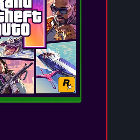
άνει:
 DELUXE εικαστικό.
s με αποκλειστικό εικαστικό που απεικονίζει
ph Seed, γνωστού και ως 'The Father'
 ύψος 31.3cm)
 όψης του Hope County που περιλαμβάνει
ντικές τοποθεσίες.
 παιχνιδιού.
βάνει πρώιμη πρόσβαση σε ένα πλήθος από
 αναλώσιμα: