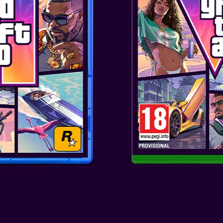
Το Father Edition περιλαμβ
Φυσικό περιεχόμενο
Παιχνίδι FAR CRY® 5 με ειδικό
Συσκευασία Premium Collector'
την οικογένεια Seed.
Αποκλειστική φιγούρα του Jose
μπροστά από βιτρό (συνολικό
Αποκλειστικό Steelbook®
Έναν τουριστικό χάρτη διπλής
σημεία ενδιαφέροντος και σημα
Το Αυθεντικού Soundtrack του
Ψηφιακό περιεχόμενο
Digital Deluxe Pack. Περιλαμ
οχήματα, εξοπλισμό, όπλα και