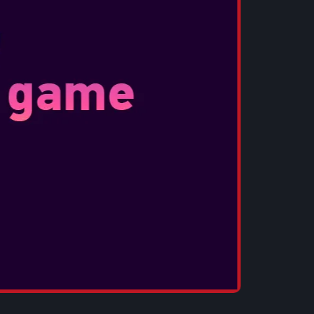
ς δίνει πρόσβαση στο Big Game Hunter
Game Hunter ATV και την εμφάνιση Big Game
πρόσβαση στο όπλο Ace Pilot 1911, το
μφάνιση Ace Pilot.
ς πακέτο με αναλώσιμα - 4x Δυναμίτη, 4x C4,
ς.
κέτο με αναλώσιμα - 4x Fast Buffs, 4x
ails και 4x Animal Bait.
agnum με μοναδικά skins
ter