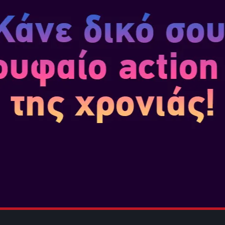
Το BIG GAME HUNTER PACK σα
Compound Bow, το όχημα Big 
Hunter.
Το ACE PILOT PACK σας δίνει 
ελικόπτερο Ace Pilot και την ε
Το EXPLOSIVE PACK: Ένα πλήρε
4x Χειροβομβίδες και 4x Νάρκε
Το CHAOS PACK: Ένα πλήρες πα
Furious Buffs, 4x Molotov Cockt
Καραμπίνα AR-C & όπλο .44 M
SKU
: PS4X-0380
Κατηγορία
: First Person Shoo
Εκδότης
: UBISOFT