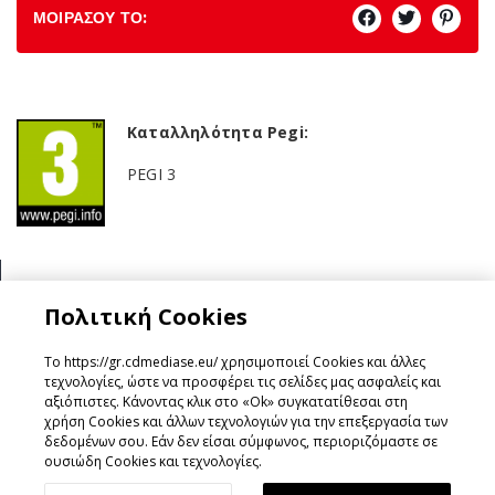
ΜΟΙΡΑΣΟΥ ΤΟ:
Καταλληλότητα Pegi:
PEGI 3
Κατηγορία:
Πολιτική Cookies
Action/Adventure
Το https://gr.cdmediase.eu/ χρησιμοποιεί Cookies και άλλες
τεχνολογίες, ώστε να προσφέρει τις σελίδες μας ασφαλείς και
αξιόπιστες. Κάνοντας κλικ στο «Ok» συγκατατίθεσαι στη
χρήση Cookies και άλλων τεχνολογιών για την επεξεργασία των
Σχεδιάστηκε & Υλοποιήθηκε από
GeeSmo - Internet
δεδομένων σου. Εάν δεν είσαι σύμφωνος, περιοριζόμαστε σε
Transformation
ουσιώδη Cookies και τεχνολογίες.