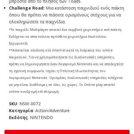
μπροστά από το πλήθος των Toads.
Challenge Road:
Μια κατάσταση παιχνιδιού ενός παίκτη
όπου θα πρέπει να πιάσετε ορισμένους στόχους για να
ολοκληρώσετε τα παιχνίδια.
*Το παιχνίδι Multiplayer απαιτεί ένα συμβατό χειριστήριο ανά παίκτη.
Ενδέχεται να απαιτούνται πρόσθετα χειριστήρια (πωλούνται
ξεχωριστά).
**Απαιτείται σύνδεση στο internet κατά τη διάρκεια του online
παιχνιδιού. Για να χρησιμοποιήσετε τις διαδικτυακές υπηρεσίες,
πρέπει να δημιουργήσετε έναν Λογαρισμό Nintendo και να αποδεχτείτε
τη σχετική συμφωνία. Ισχύει η Πολιτική Ιδιωτικότητας του
Λογαριασμού Nintendo. Ορισμένες διαδικτυακές υπηρεσίες ενδέχεται
να μην είναι διαθέσιμες σε όλες τις χώρες. Το Online play απαιτεί
online συνδρομή επί πληρωμή.
SKU
: NSW-0072
Κατηγορία
: Action/Adventure
Εκδότης
: NINTENDO