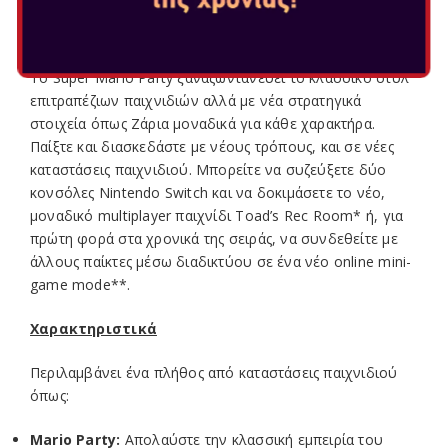
οικογένεια και τους φίλους σας και να σας κάνει να
γελάσετε.
Το Super Mario Party ξαναζωντανεύει το κλασσικό στυλ
επιτραπέζιων παιχνιδιών αλλά με νέα στρατηγικά
στοιχεία όπως Ζάρια μοναδικά για κάθε χαρακτήρα.
Παίξτε και διασκεδάστε με νέους τρόπους, και σε νέες
καταστάσεις παιχνιδιού. Μπορείτε να συζεύξετε δύο
κονσόλες Nintendo Switch και να δοκιμάσετε το νέο,
μοναδικό multiplayer παιχνίδι Toad’s Rec Room* ή, για
πρώτη φορά στα χρονικά της σειράς, να συνδεθείτε με
άλλους παίκτες μέσω διαδικτύου σε ένα νέο online mini-
game mode**.
Χαρακτηριστικά
Περιλαμβάνει ένα πλήθος από καταστάσεις παιχνιδιού
όπως:
Mario Party:
Απολαύστε την κλασσική εμπειρία του