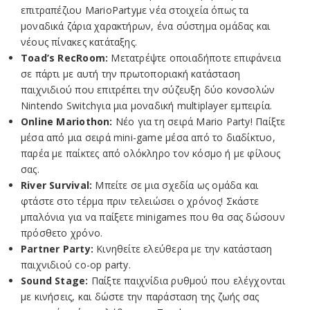
επιτραπέζιου MarioPartyμε νέα στοιχεία όπως τα
μοναδικά ζάρια χαρακτήρων, ένα σύστημα ομάδας και
νέους πίνακες κατάταξης.
Toad’s RecRoom:
Μετατρέψτε οποιαδήποτε επιφάνεια
σε πάρτι με αυτή την πρωτοποριακή κατάσταση
παιχνιδιού που επιτρέπει την σύζευξη δύο κονσολών
Nintendo Switchγια μια μοναδική multiplayer εμπειρία.
Online Mariothon:
Νέο για τη σειρά Mario Party! Παίξτε
μέσα από μια σειρά mini-game μέσα από το διαδίκτυο,
παρέα με παίκτες από ολόκληρο τον κόσμο ή με φίλους
σας.
River Survival:
Μπείτε σε μια σχεδία ως ομάδα και
φτάστε στο τέρμα πριν τελειώσει ο χρόνος! Σκάστε
μπαλόνια για να παίξετε minigames που θα σας δώσουν
πρόσθετο χρόνο.
Partner Party:
Κινηθείτε ελεύθερα με την κατάσταση
παιχνιδιού co-op party.
Sound Stage:
Παίξτε παιχνίδια ρυθμού που ελέγχονται
με κινήσεις, και δώστε την παράσταση της ζωής σας