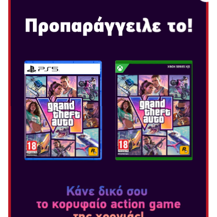
SUPER MARIO PARTY
Ημερομηνία Κυκλοφορίας: Οκτ 5, 2018
Επιλογή Έκδοσης:
Η ΣΕΙΡΑ MARIO PARTY
ΕΦΤΑΣΕ ΣΤΟ NINTENDO
SWITCH ΚΑΙ ΦΕΡΝΕΙ ΤΡΕΛΗ
ΔΙΑΣΚΕΔΑΣΗ ΓΙΑ ΟΛΟΥΣ!
Με 20 χαρακτήρες, πολλαπλά game modes και 80
ολοκαίνουργια mini games το Super Mario Party
προσφέρει έντονη διασκέδαση που ο καθένας μπορεί να
απολαύσει. Ιδανικό για να σας φέρει κοντά με την