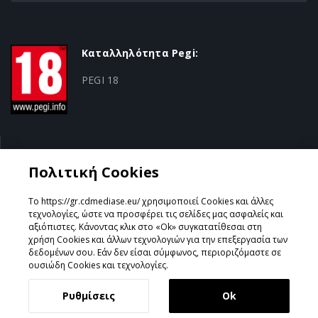
Καταλληλότητα Pegi:
PEGI 18
Κατηγορία:
Πολιτική Cookies
Action/Adventure
Το https://gr.cdmediase.eu/ χρησιμοποιεί Cookies και άλλες
τεχνολογίες, ώστε να προσφέρει τις σελίδες μας ασφαλείς και
αξιόπιστες. Κάνοντας κλικ στο «Ok» συγκατατίθεσαι στη
χρήση Cookies και άλλων τεχνολογιών για την επεξεργασία των
Σχεδιάστηκε & Υλοποιήθηκε από
GeeSmo - Internet
δεδομένων σου. Εάν δεν είσαι σύμφωνος, περιοριζόμαστε σε
Transformation
ουσιώδη Cookies και τεχνολογίες.
Ρυθμίσεις
Ok