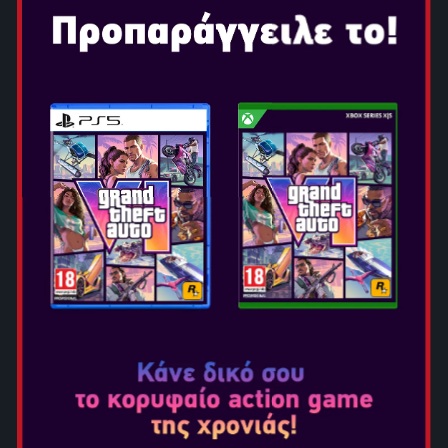
RED DEAD REDEMPTION 2
Ημερομηνία Κυκλοφορίας: Οκτ 26, 2018
Επιλογή Έκδοσης:
Αμερική, 1899.
Στο λυκόφως της εποχής της άγριας
δύσης οι εκπρόσωποι του νόμου κυνηγούν τις
τελευταίες συμμορίες παρανόμων που έχουν απομείνει.