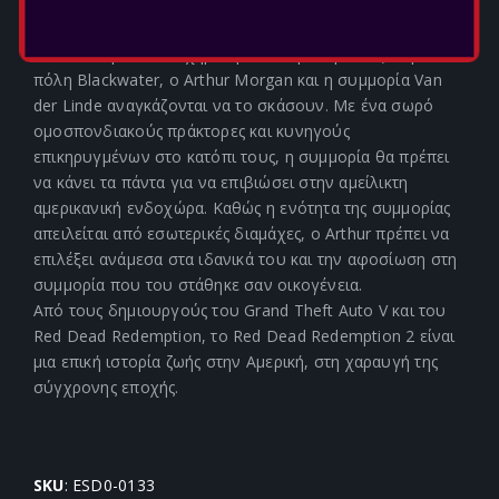
Ο θάνατος περιμένει όσους δεν παραδίδονται.
Μετά από μια αποτυχημένη απόπειρα ληστείας στην
πόλη Blackwater, ο Arthur Morgan και η συμμορία Van
der Linde αναγκάζονται να το σκάσουν. Με ένα σωρό
ομοσπονδιακούς πράκτορες και κυνηγούς
επικηρυγμένων στο κατόπι τους, η συμμορία θα πρέπει
να κάνει τα πάντα για να επιβιώσει στην αμείλικτη
αμερικανική ενδοχώρα. Καθώς η ενότητα της συμμορίας
απειλείται από εσωτερικές διαμάχες, ο Arthur πρέπει να
επιλέξει ανάμεσα στα ιδανικά του και την αφοσίωση στη
συμμορία που του στάθηκε σαν οικογένεια.
Από τους δημιουργούς του Grand Theft Auto V και του
Red Dead Redemption, το Red Dead Redemption 2 είναι
μια επική ιστορία ζωής στην Αμερική, στη χαραυγή της
σύγχρονης εποχής.
SKU
: ESD0-0133